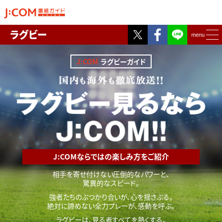
Twitter
Facebook
ラグビー
menu
J:COM
ラグビーガイド
J:COMならではの楽しみ方をご紹介
相手を寄せ付けない圧倒的なパワーと、
驚異的なスピード。
強者たちのぶつかり合いが、心を揺さぶる。
絶対に諦めない全力プレーが、感動を呼ぶ。
ラグビーは、見る者すべてを熱くする。