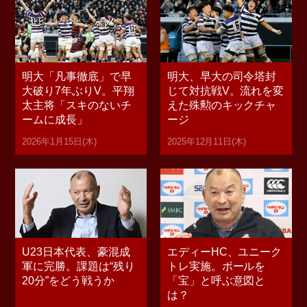
明大「凡事徹底」で早
明大、早大の司令塔封
大破り7年ぶりV。平翔
じて対抗戦V。流れを変
太主将「スキのないチ
えた殊勲のキックチャ
ームに成長」
ージ
2026年1月15日(木)
2025年12月11日(木)
U23日本代表、豪混成
エディーHC、ユニーク
軍に完勝。課題は“残り
トレ実施。ボールを
20分”をどう戦うか
「宝」と呼ぶ意図と
は？