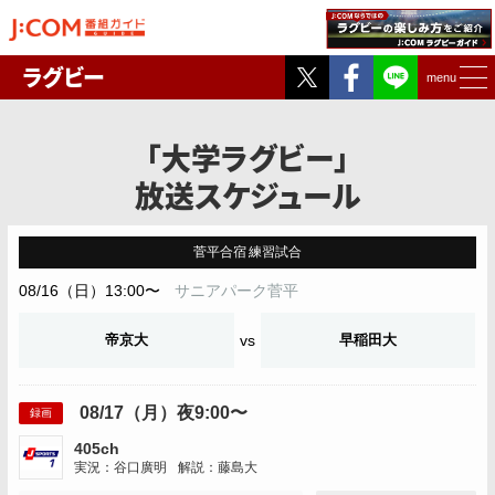
Twitter
Facebook
ラグビー
menu
「大学ラグビー」
放送スケジュール
菅平合宿 練習試合
08/16（日）13:00〜
サニアパーク菅平
帝京大
vs
早稲田大
08/17（月）夜9:00〜
録画
405ch
実況：谷口廣明
解説：藤島大