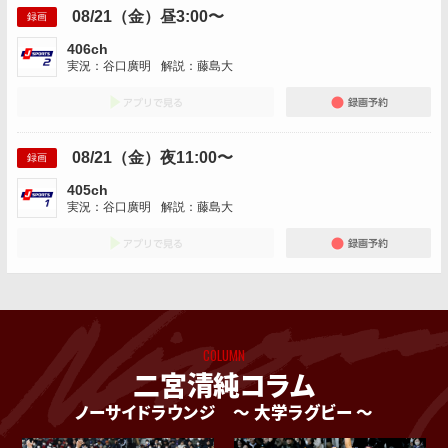
08/21（金）昼3:00〜
録画
406ch
実況：谷口廣明
解説：藤島大
アプリでみる
録画
08/21（金）夜11:00〜
録画
405ch
実況：谷口廣明
解説：藤島大
アプリでみる
録画
COLUMN
二宮清純コラム
ノーサイドラウンジ
〜 大学ラグビー 〜