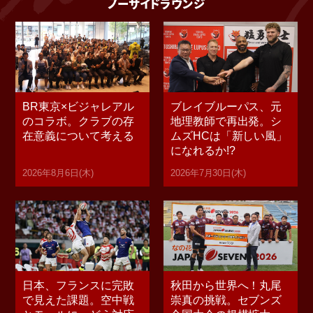
ノーサイドラウンジ
BR東京×ビジャレアル
ブレイブルーパス、元
のコラボ。クラブの存
地理教師で再出発。シ
在意義について考える
ムズHCは「新しい風」
になれるか!?
2026年8月6日(木)
2026年7月30日(木)
日本、フランスに完敗
秋田から世界へ！丸尾
で見えた課題。空中戦
崇真の挑戦。セブンズ