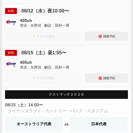
08/12（水）夜10:00〜
録画
405ch
実況：矢野武
解説：田村一博
アプリでみる
録画
08/15（土）昼1:55〜
録画
405ch
実況：矢野武
解説：田村一博
アプリでみる
録画
テストマッチ２０２６
08/15（土）14:00〜
クイーンズランド・カントリー・バンク・スタジアム
オーストラリア代表
vs
日本代表