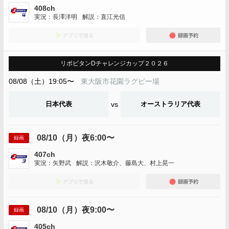
408ch
実況：長澤洋明
解説：直江光信
アプリでみる
録画
リポビタンDチャレンジカップ２０２６
08/08（土）19:05〜
東大阪市花園ラグビー場
日本代表
vs
オーストラリア代表
08/10（月）夜6:00〜
録画
407ch
実況：矢野武
解説：沢木敬介、藤島大、村上晃一
アプリでみる
録画
08/10（月）夜9:00〜
録画
405ch