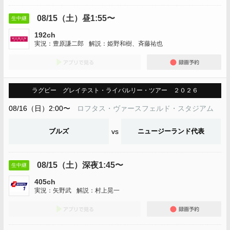
08/15（土）昼1:55〜
生中継
192ch
実況：豊原謙二郎
解説：姫野和樹、斉藤祐也
アプリでみる
録画
ラグビー グレイテスト・ライバルリー・ツアー ２０２６
08/16（日）2:00〜
ロフタス・ヴァースフェルド・スタジアム
ブルズ
vs
ニュージーランド代表
08/15（土）深夜1:45〜
生中継
405ch
実況：矢野武
解説：村上晃一
アプリでみる
録画