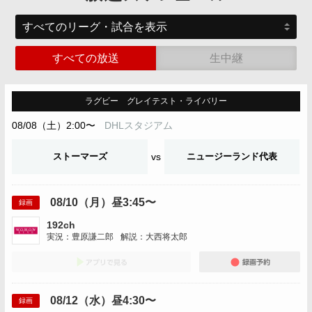
すべての放送
生中継
ラグビー グレイテスト・ライバリー
08/08（土）2:00〜
DHLスタジアム
ストーマーズ
vs
ニュージーランド代表
08/10（月）昼3:45〜
録画
192ch
実況：豊原謙二郎
解説：大西将太郎
アプリでみる
録画
08/12（水）昼4:30〜
録画