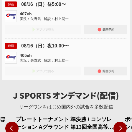
08/16（日）昼5:00〜
録画
407ch
実況：矢野武
解説：村上晃一
アプリでみる
録画
08/16（日）夜10:00〜
録画
405ch
実況：矢野武
解説：村上晃一
アプリでみる
録画
J SPORTS オンデマンド(配信)
リーグワンをはじめ国内外の試合を多数配信
だほ
プレートトーナメント 準決勝 / コンソレ
ボ
NEXT
ーション Aグラウンド 第13回全国高等学
シ