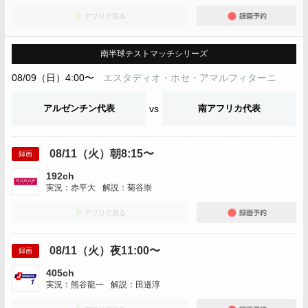
アプリでみる
録画
南半球テストマッチシリーズ
08/09（日）4:00〜
エスタディオ・ホセ・アマルフィターニ
アルゼンチン代表
vs
南アフリカ代表
08/11（火）朝8:15〜
録画
192ch
実況：赤平大
解説：菊谷崇
アプリでみる
録画
08/11（火）夜11:00〜
録画
405ch
実況：熊谷龍一
解説：田邉淳
アプリでみる
録画