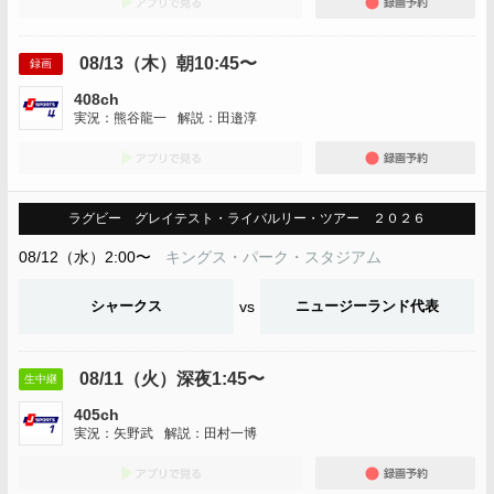
08/13（木）朝10:45〜
録画
408ch
実況：熊谷龍一
解説：田邉淳
アプリでみる
録画
ラグビー グレイテスト・ライバルリー・ツアー ２０２６
08/12（水）2:00〜
キングス・パーク・スタジアム
シャークス
vs
ニュージーランド代表
08/11（火）深夜1:45〜
生中継
405ch
実況：矢野武
解説：田村一博
アプリでみる
録画