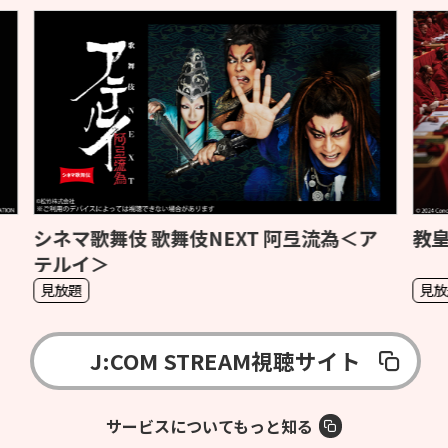
ア
教皇選挙
S
見放題
見
J:COM STREAM視聴サイト
サービスについてもっと知る