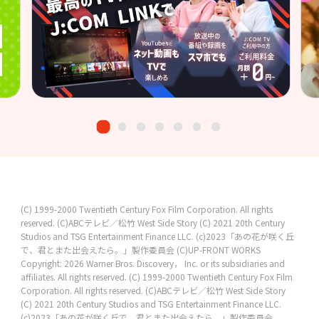
(C) 1999-2000 Twentieth Century Fox Film Corporation. All rights
reserved.
(C)ABCテレビ／松竹
West Side Story (C) 2021 20th Century
Studios and TSG Entertainment Finance LLC.
(c)2023「あの花が咲く丘
で、君とまた出会えたら。」製作委員会
(C)UP-FRONT WORKS
Copyright: 2026 Warner Bros. Discovery， Inc. or its subsidiaries and
affiliates. All rights reserved.
(C) 1999-2000 Twentieth Century Fox Film
Corporation. All rights reserved.
(C)ABCテレビ／松竹
West Side Story
(C) 2021 20th Century Studios and TSG Entertainment Finance LLC.
(c)2023「あの花が咲く丘で、君とまた出会えたら。」製作委員会