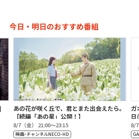
今日・明日のおすすめ番組
]
あの花が咲く丘で、君とまた出会えたら。
ガ
【続編「あの星」公開！】
日
8/7（金） 21:00〜23:15
8/
映画･チャンネルNECO-HD
GA