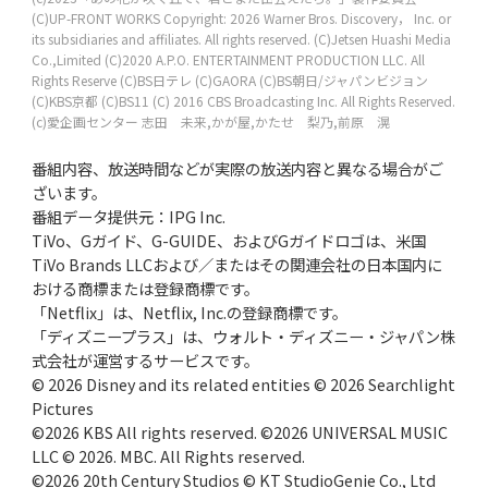
(C)UP-FRONT WORKS
Copyright: 2026 Warner Bros. Discovery， Inc. or
its subsidiaries and affiliates. All rights reserved.
(C)Jetsen Huashi Media
Co.,Limited
(C)2020 A.P.O. ENTERTAINMENT PRODUCTION LLC. All
Rights Reserve
(C)BS日テレ
(C)GAORA
(C)BS朝日/ジャパンビジョン
(C)KBS京都
(C)BS11
(C) 2016 CBS Broadcasting Inc. All Rights Reserved.
(c)愛企画センター
志田 未来,かが屋,かたせ 梨乃,前原 滉
番組内容、放送時間などが実際の放送内容と異なる場合がご
ざいます。
番組データ提供元：IPG Inc.
TiVo、Gガイド、G-GUIDE、およびGガイドロゴは、米国
TiVo Brands LLCおよび／またはその関連会社の日本国内に
おける商標または登録商標です。
「Netflix」は、Netflix, Inc.の登録商標です。
「ディズニープラス」は、ウォルト・ディズニー・ジャパン株
式会社が運営するサービスです。
© 2026 Disney and its related entities © 2026 Searchlight
Pictures
©2026 KBS All rights reserved. ©2026 UNIVERSAL MUSIC
LLC © 2026. MBC. All Rights reserved.
©2026 20th Century Studios © KT StudioGenie Co., Ltd