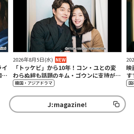
2026年8月5日(水)
20
NEW
ライ
「トッケビ」から10年！コン・ユとの変
映
相関
わらぬ絆も話題のキム・ゴウンに支持が集
す
まる理由
ド
韓国・アジアドラマ
国
J:magazine!