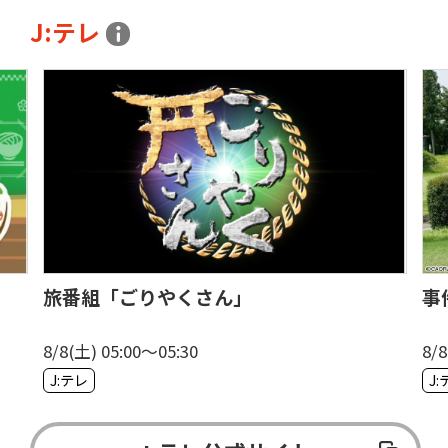
J:テレ
旅番組「ごりやくさん」
事
8/8(土) 05:00〜05:30
8/8
J:テレ
J: