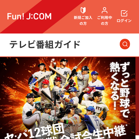
新規ご加入
ご利用中
ログイン
の方
の方
テレビ番組ガイド
契約内容確認・変更
今日・明日の
番組
洋画
お困りごと解決・よくあるご質問
邦画
海外ドラマ
国内ドラマ
アジアドラマ
ウェブメール
マガジン
スポーツ
アニメ・キッズ
音楽
エンタメ・
バラエティ