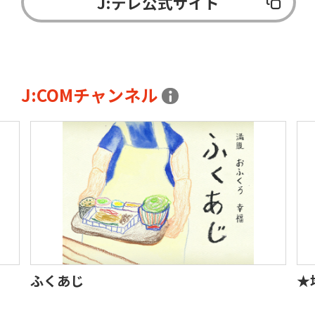
J:テレ公式サイト
J:COMチャンネル
ふくあじ
★