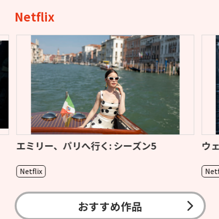
Netflix
ウェンズデー: シーズン2 パート1
イ
Netflix
Ne
おすすめ作品