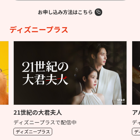
お申し込み方法はこちら
ディズニープラス
アバター：ファイヤー・アンド・アッシュ
ガ
ディズニープラスで見放題独占配信中
デ
ディズニープラス
デ