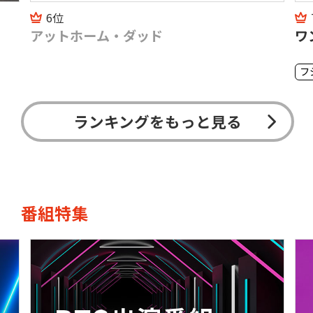
6位
アットホーム・ダッド
ワ
フ
ランキングをもっと見る
番組特集