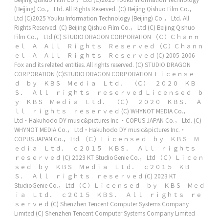
(Beijing) Co.， Ltd. All Rights Reserved.
(C) Beijing Qishuo Film Co.，
Ltd
(C)2025 Youku Information Technology (Beijing) Co.， Ltd. All
Rights Reserved.
(C) Beijing Qishuo Film Co.， Ltd
(C) Beijing Qishuo
Film Co.， Ltd
(C) STUDIO DRAGON CORPORATION
（Ｃ）Ｃｈａｎｎ
ｅｌ Ａ Ａｌｌ Ｒｉｇｈｔｓ Ｒｅｓｅｒｖｅｄ
（Ｃ）Ｃｈａｎｎ
ｅｌ Ａ Ａｌｌ Ｒｉｇｈｔｓ Ｒｅｓｅｒｖｅｄ
(C) 2005-2006
Fox and its related entities. All rights reserved.
(C) STUDIO DRAGON
CORPORATION
(C)STUDIO DRAGON CORPORATION
Ｌｉｃｅｎｓｅ
ｄ ｂｙ ＫＢＳ Ｍｅｄｉａ Ｌｔｄ． （Ｃ） ２０２０ ＫＢ
Ｓ． Ａｌｌ ｒｉｇｈｔｓ ｒｅｓｅｒｖｅｄ
Ｌｉｃｅｎｓｅｄ ｂ
ｙ ＫＢＳ Ｍｅｄｉａ Ｌｔｄ． （Ｃ） ２０２０ ＫＢＳ． Ａ
ｌｌ ｒｉｇｈｔｓ ｒｅｓｅｒｖｅｄ
(C) WHYNOT MEDIA Co.，
Ltd・Hakuhodo DY music&pictures Inc.・COPUS JAPAN Co.， Ltd.
(C)
WHYNOT MEDIA Co.， Ltd・Hakuhodo DY music&pictures Inc.・
COPUS JAPAN Co.， Ltd.
（Ｃ）Ｌｉｃｅｎｓｅｄ ｂｙ ＫＢＳ Ｍ
ｅｄｉａ Ｌｔｄ． ｃ２０１５ ＫＢＳ． Ａｌｌ ｒｉｇｈｔｓ
ｒｅｓｅｒｖｅｄ
(C) 2023 KT StudioGenie Co.， Ltd
（Ｃ）Ｌｉｃｅｎ
ｓｅｄ ｂｙ ＫＢＳ Ｍｅｄｉａ Ｌｔｄ． ｃ２０１５ ＫＢ
Ｓ． Ａｌｌ ｒｉｇｈｔｓ ｒｅｓｅｒｖｅｄ
(C) 2023 KT
StudioGenie Co.， Ltd
（Ｃ）Ｌｉｃｅｎｓｅｄ ｂｙ ＫＢＳ Ｍｅｄ
ｉａ Ｌｔｄ． ｃ２０１５ ＫＢＳ． Ａｌｌ ｒｉｇｈｔｓ ｒｅ
ｓｅｒｖｅｄ
(C) Shenzhen Tencent Computer Systems Company
Limited
(C) Shenzhen Tencent Computer Systems Company Limited