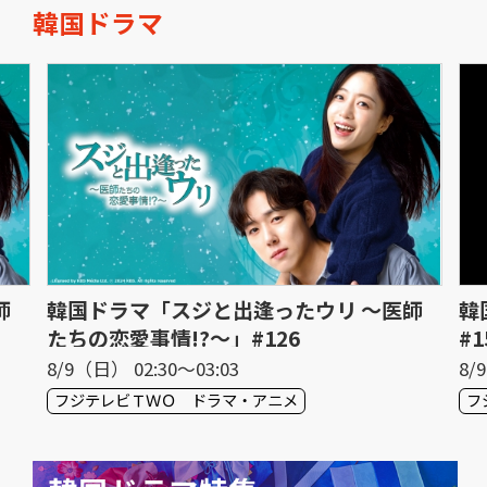
韓国ドラマ
師
韓国ドラマ「スジと出逢ったウリ 〜医師
韓
たちの恋愛事情!?〜」#126
#
8/9（日） 02:30〜03:03
8/
フジテレビＴＷＯ ドラマ・アニメ
フ