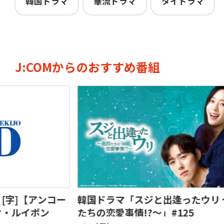
韓国ドラマ
華流ドラマ
タイドラマ
J:COMからのおすすめ番組
コー
韓国ドラマ「スジと出逢ったウリ 〜医師
韓
たちの恋愛事情!?〜」#125
た