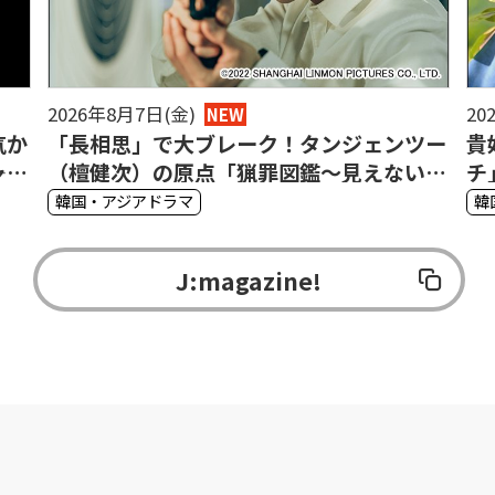
2026年8月7日(金)
20
NEW
気か
「長相思」で大ブレーク！タンジェンツー
貴
ャッ
（檀健次）の原点「猟罪図鑑～見えない肖
チ
像画～」で光る目の演技
図
韓国・アジアドラマ
韓
J:magazine!