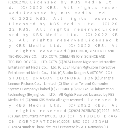
(C)2012 MBC
Ｌｉｃｅｎｓｅｄ ｂｙ ＫＢＳ Ｍｅｄｉａ Ｌｔ
ｄ． （Ｃ）２０２２ ＫＢＳ． Ａｌｌ ｒｉｇｈｔｓ ｒｅｓｅｒ
ｖｅｄ
Ｌｉｃｅｎｓｅｄ ｂｙ ＫＢＳ Ｍｅｄｉａ Ｌｔｄ．
（Ｃ）２０２２ ＫＢＳ． Ａｌｌ ｒｉｇｈｔｓ ｒｅｓｅｒｖｅｄ
Ｌｉｃｅｎｓｅｄ ｂｙ ＫＢＳ Ｍｅｄｉａ Ｌｔｄ． （Ｃ）２０
２２ ＫＢＳ． Ａｌｌ ｒｉｇｈｔｓ ｒｅｓｅｒｖｅｄ
Ｌｉｃｅｎ
ｓｅｄ ｂｙ ＫＢＳ Ｍｅｄｉａ Ｌｔｄ． （Ｃ）２０２２ ＫＢ
Ｓ． Ａｌｌ ｒｉｇｈｔｓ ｒｅｓｅｒｖｅｄ
Ｌｉｃｅｎｓｅｄ ｂ
ｙ ＫＢＳ Ｍｅｄｉａ Ｌｔｄ． （Ｃ）２０２２ ＫＢＳ． Ａｌ
ｌ ｒｉｇｈｔｓ ｒｅｓｅｒｖｅｄ
(C)BEIJING IQIYI SCIENCE AND
TECHNOLOGY CO.， LTD. CCTV.
(C)BEIJING IQIYI SCIENCE AND
TECHNOLOGY CO.， LTD. CCTV.
(C)2024 Hunan Mgtv.com Interactive
Entertainment Media Co.， Ltd.
(C)2024 Hunan Mgtv.com Interactive
Entertainment Media Co.， Ltd.
(C)Studio Dragon & ASTORY
（Ｃ）
ＳＴＵＤＩＯ ＤＲＡＧＯＮ ＣＯＲＰＯＲＡＴＩＯＮ
(C)Shanghai
Linmon Pictures Co.， Limited.
(C) Shenzhen Tencent Computer
Systems Company Limited
(C)2009MBC
(C)2023 Youku information
technology (Beijing) co.， LTD， All Rights Reserved
Licensed by KBS
Media Ltd. (C)2008 KBS Media All rights reserved
Ｌｉｃｅｎｓｅｄ ｂ
ｙ ＫＢＳ Ｍｅｄｉａ Ｌｔｄ． （Ｃ）２０２２ ＫＢＳ． Ａｌ
ｌ ｒｉｇｈｔｓ ｒｅｓｅｒｖｅｄ
(C)2024-2025MBC
(C)2008 MBC
(C) Daylight Entertainment CO.，LTD
（Ｃ） ＳＴＵＤＩＯ ＤＲＡＧ
ＯＮ ＣＯＲＰＯＲＡＴＩＯＮ
(C)2008 MBC
（Ｃ）ＪＩＤＡＭ
(C)2024 Number Three Pictures / Presented by A+E Networks
(C)