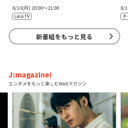
8/10(月) 20:00〜21:00
8/1
LaLa TV
新番組をもっと見る
J:magazine!
エンタメをもっと楽しむWebマガジン