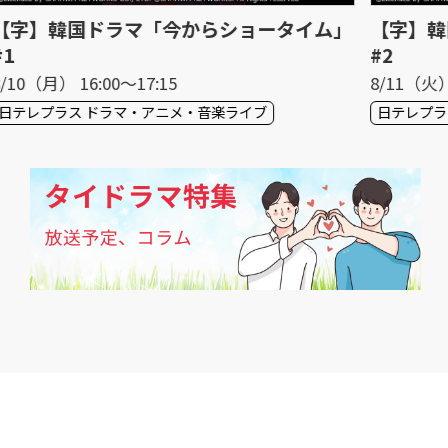
ム」
【字】韓国ドラマ「今からショータイム」
【
#2
#3
8/11（火） 16:00〜17:20
8/
日テレプラス ドラマ・アニメ・音楽ライブ
日