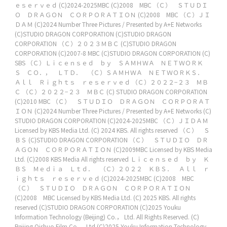
ｅｓｅｒｖｅｄ
(C)2024-2025MBC
(C)2008 MBC
（Ｃ） ＳＴＵＤＩ
Ｏ ＤＲＡＧＯＮ ＣＯＲＰＯＲＡＴＩＯＮ
(C)2008 MBC
（Ｃ）ＪＩ
ＤＡＭ
(C)2024 Number Three Pictures / Presented by A+E Networks
(C)STUDIO DRAGON CORPORATION
(C)STUDIO DRAGON
CORPORATION
（Ｃ）２０２３ＭＢＣ
(C)STUDIO DRAGON
CORPORATION
(C)2007-8 MBC
(C)STUDIO DRAGON CORPORATION
(C)
SBS
（Ｃ）Ｌｉｃｅｎｓｅｄ ｂｙ ＳＡＭＨＷＡ ＮＥＴＷＯＲＫ
Ｓ ＣＯ．， ＬＴＤ． （Ｃ）ＳＡＭＨＷＡ ＮＥＴＷＯＲＫＳ．
Ａｌｌ Ｒｉｇｈｔｓ ｒｅｓｅｒｖｅｄ
（Ｃ）２０２２−２３ ＭＢ
Ｃ
（Ｃ）２０２２−２３ ＭＢＣ
(C) STUDIO DRAGON CORPORATION
(C)2010 MBC
（Ｃ） ＳＴＵＤＩＯ ＤＲＡＧＯＮ ＣＯＲＰＯＲＡＴ
ＩＯＮ
(C)2024 Number Three Pictures / Presented by A+E Networks
(C)
STUDIO DRAGON CORPORATION
(C)2024-2025MBC
（Ｃ）ＪＩＤＡＭ
Licensed by KBS Media Ltd. (C) 2024 KBS. All rights reserved
（Ｃ） Ｓ
ＢＳ
(C)STUDIO DRAGON CORPORATION
（Ｃ） ＳＴＵＤＩＯ ＤＲ
ＡＧＯＮ ＣＯＲＰＯＲＡＴＩＯＮ
(C)2009MBC
Licensed by KBS Media
Ltd. (C)2008 KBS Media All rights reserved
Ｌｉｃｅｎｓｅｄ ｂｙ Ｋ
ＢＳ Ｍｅｄｉａ Ｌｔｄ． （Ｃ）２０２２ ＫＢＳ． Ａｌｌ ｒ
ｉｇｈｔｓ ｒｅｓｅｒｖｅｄ
(C)2024-2025MBC
(C)2008 MBC
（Ｃ） ＳＴＵＤＩＯ ＤＲＡＧＯＮ ＣＯＲＰＯＲＡＴＩＯＮ
(C)2008 MBC
Licensed by KBS Media Ltd. (C) 2025 KBS. All rights
reserved
(C)STUDIO DRAGON CORPORATION
(C)2025 Youku
Information Technology (Beijing) Co.， Ltd. All Rights Reserved.
(C)
Beijing Qishuo Film Co.， Ltd
(C)2025 Youku Information Technology