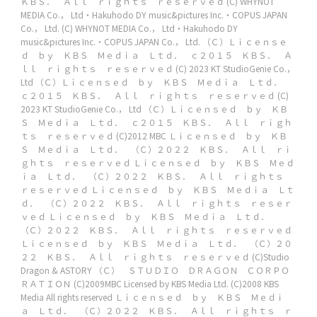
ＫＢＳ． Ａｌｌ ｒｉｇｈｔｓ ｒｅｓｅｒｖｅｄ
(C) WHYNOT
MEDIA Co.， Ltd・Hakuhodo DY music&pictures Inc.・COPUS JAPAN
Co.， Ltd.
(C) WHYNOT MEDIA Co.， Ltd・Hakuhodo DY
music&pictures Inc.・COPUS JAPAN Co.， Ltd.
（Ｃ）Ｌｉｃｅｎｓｅ
ｄ ｂｙ ＫＢＳ Ｍｅｄｉａ Ｌｔｄ． ｃ２０１５ ＫＢＳ． Ａ
ｌｌ ｒｉｇｈｔｓ ｒｅｓｅｒｖｅｄ
(C) 2023 KT StudioGenie Co.，
Ltd
（Ｃ）Ｌｉｃｅｎｓｅｄ ｂｙ ＫＢＳ Ｍｅｄｉａ Ｌｔｄ．
ｃ２０１５ ＫＢＳ． Ａｌｌ ｒｉｇｈｔｓ ｒｅｓｅｒｖｅｄ
(C)
2023 KT StudioGenie Co.， Ltd
（Ｃ）Ｌｉｃｅｎｓｅｄ ｂｙ ＫＢ
Ｓ Ｍｅｄｉａ Ｌｔｄ． ｃ２０１５ ＫＢＳ． Ａｌｌ ｒｉｇｈ
ｔｓ ｒｅｓｅｒｖｅｄ
(C)2012 MBC
Ｌｉｃｅｎｓｅｄ ｂｙ ＫＢ
Ｓ Ｍｅｄｉａ Ｌｔｄ． （Ｃ）２０２２ ＫＢＳ． Ａｌｌ ｒｉ
ｇｈｔｓ ｒｅｓｅｒｖｅｄ
Ｌｉｃｅｎｓｅｄ ｂｙ ＫＢＳ Ｍｅｄ
ｉａ Ｌｔｄ． （Ｃ）２０２２ ＫＢＳ． Ａｌｌ ｒｉｇｈｔｓ
ｒｅｓｅｒｖｅｄ
Ｌｉｃｅｎｓｅｄ ｂｙ ＫＢＳ Ｍｅｄｉａ Ｌｔ
ｄ． （Ｃ）２０２２ ＫＢＳ． Ａｌｌ ｒｉｇｈｔｓ ｒｅｓｅｒ
ｖｅｄ
Ｌｉｃｅｎｓｅｄ ｂｙ ＫＢＳ Ｍｅｄｉａ Ｌｔｄ．
（Ｃ）２０２２ ＫＢＳ． Ａｌｌ ｒｉｇｈｔｓ ｒｅｓｅｒｖｅｄ
Ｌｉｃｅｎｓｅｄ ｂｙ ＫＢＳ Ｍｅｄｉａ Ｌｔｄ． （Ｃ）２０
２２ ＫＢＳ． Ａｌｌ ｒｉｇｈｔｓ ｒｅｓｅｒｖｅｄ
(C)Studio
Dragon & ASTORY
（Ｃ） ＳＴＵＤＩＯ ＤＲＡＧＯＮ ＣＯＲＰＯ
ＲＡＴＩＯＮ
(C)2009MBC
Licensed by KBS Media Ltd. (C)2008 KBS
Media All rights reserved
Ｌｉｃｅｎｓｅｄ ｂｙ ＫＢＳ Ｍｅｄｉ
ａ Ｌｔｄ． （Ｃ）２０２２ ＫＢＳ． Ａｌｌ ｒｉｇｈｔｓ ｒ