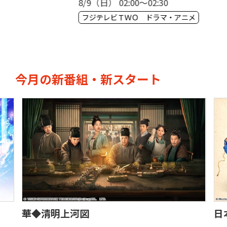
8/9（日） 02:00〜02:30
8/
フジテレビＴＷＯ ドラマ・アニメ
フ
今月の新番組・新スタート
華◆清明上河図
日