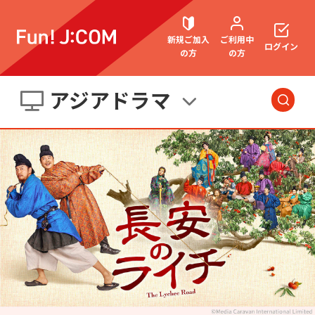
新規ご加入
ご利用中
ログイン
の方
の方
アジアドラマ
契約内容確認・変更
今日・明日の
番組
洋画
お困りごと解決・よくあるご質問
邦画
海外ドラマ
国内ドラマ
アジアドラマ
ウェブメール
マガジン
スポーツ
アニメ・キッズ
音楽
エンタメ・
バラエティ