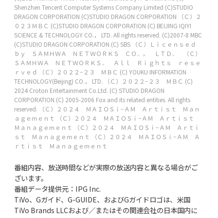
Shenzhen Tencent Computer Systems Company Limited
(C)STUDIO
DRAGON CORPORATION
(C)STUDIO DRAGON CORPORATION
（Ｃ）２
０２３ＭＢＣ
(C)STUDIO DRAGON CORPORATION
(C) BEIJING IQIYI
SCIENCE & TECHNOLOGY CO.， LTD. All rights reserved.
(C)2007-8 MBC
(C)STUDIO DRAGON CORPORATION
(C) SBS
（Ｃ）Ｌｉｃｅｎｓｅｄ
ｂｙ ＳＡＭＨＷＡ ＮＥＴＷＯＲＫＳ ＣＯ．， ＬＴＤ． （Ｃ）
ＳＡＭＨＷＡ ＮＥＴＷＯＲＫＳ． Ａｌｌ Ｒｉｇｈｔｓ ｒｅｓｅ
ｒｖｅｄ
（Ｃ）２０２２−２３ ＭＢＣ
(C) YOUKU INFORMATION
TECHNOLOGY(Beijing) CO.， LTD.
（Ｃ）２０２２−２３ ＭＢＣ
(C)
2024 Croton Entertainment Co.Ltd.
(C) STUDIO DRAGON
CORPORATION
(C) 2005-2006 Fox and its related entities. All rights
reserved.
（Ｃ）２０２４ ＭＡＩＯＳｉ−ＡＭ Ａｒｔｉｓｔ Ｍａｎ
ａｇｅｍｅｎｔ
（Ｃ）２０２４ ＭＡＩＯＳｉ−ＡＭ Ａｒｔｉｓｔ
Ｍａｎａｇｅｍｅｎｔ
（Ｃ）２０２４ ＭＡＩＯＳｉ−ＡＭ Ａｒｔｉ
ｓｔ Ｍａｎａｇｅｍｅｎｔ
（Ｃ）２０２４ ＭＡＩＯＳｉ−ＡＭ Ａ
ｒｔｉｓｔ Ｍａｎａｇｅｍｅｎｔ
番組内容、放送時間などが実際の放送内容と異なる場合がご
ざいます。
番組データ提供元：IPG Inc.
TiVo、Gガイド、G-GUIDE、およびGガイドロゴは、米国
TiVo Brands LLCおよび／またはその関連会社の日本国内に