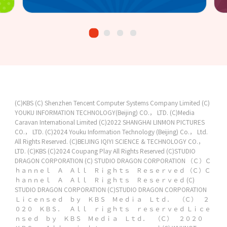
(C)KBS
(C) Shenzhen Tencent Computer Systems Company Limited
(C)
YOUKU INFORMATION TECHNOLOGY(Beijing) CO.， LTD.
(C)Media
Caravan International Limited
(C)2022 SHANGHAI LINMON PICTURES
CO.， LTD.
(C)2024 Youku Information Technology (Beijing) Co.， Ltd.
All Rights Reserved.
(C)BEIJING IQIYI SCIENCE & TECHNOLOGY CO.，
LTD.
(C)KBS
(C)2024 Coupang Play All Rights Reserved
(C)STUDIO
DRAGON CORPORATION
(C) STUDIO DRAGON CORPORATION
（Ｃ）Ｃ
ｈａｎｎｅｌ Ａ Ａｌｌ Ｒｉｇｈｔｓ Ｒｅｓｅｒｖｅｄ
（Ｃ）Ｃ
ｈａｎｎｅｌ Ａ Ａｌｌ Ｒｉｇｈｔｓ Ｒｅｓｅｒｖｅｄ
(C)
STUDIO DRAGON CORPORATION
(C)STUDIO DRAGON CORPORATION
Ｌｉｃｅｎｓｅｄ ｂｙ ＫＢＳ Ｍｅｄｉａ Ｌｔｄ． （Ｃ） ２
０２０ ＫＢＳ． Ａｌｌ ｒｉｇｈｔｓ ｒｅｓｅｒｖｅｄ
Ｌｉｃｅ
ｎｓｅｄ ｂｙ ＫＢＳ Ｍｅｄｉａ Ｌｔｄ． （Ｃ） ２０２０