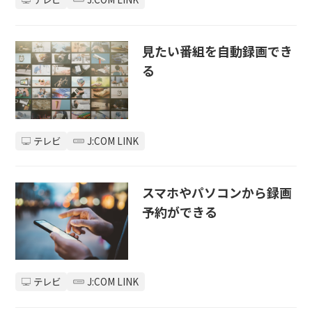
見たい番組を自動録画でき
る
テレビ
J:COM LINK
スマホやパソコンから録画
予約ができる
テレビ
J:COM LINK