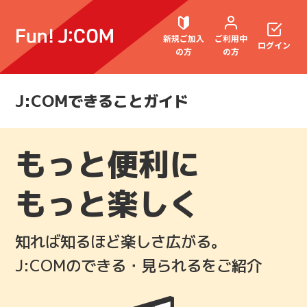
新規ご加入
ご利用中
ログイン
の方
の方
J:COMできることガイド
契約内容確認・変更
もっと便利に
お困りごと解決・よくあるご質問
もっと楽しく
知れば知るほど楽しさ広がる。
ウェブメール
マガジン
J:COMのできる・見られるをご紹介