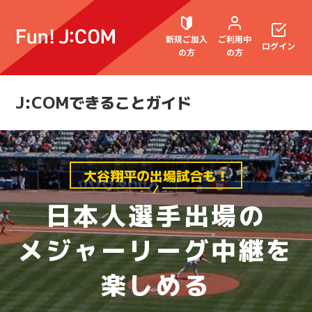
新規ご加入
ご利用中
ログイン
の方
の方
J:COMできることガイド
契約内容確認・変更
大谷翔平の出場試合も！
お困りごと解決・よくあるご質問
日本人選手出場の
メジャーリーグ中継を
ウェブメール
マガジン
楽しめる