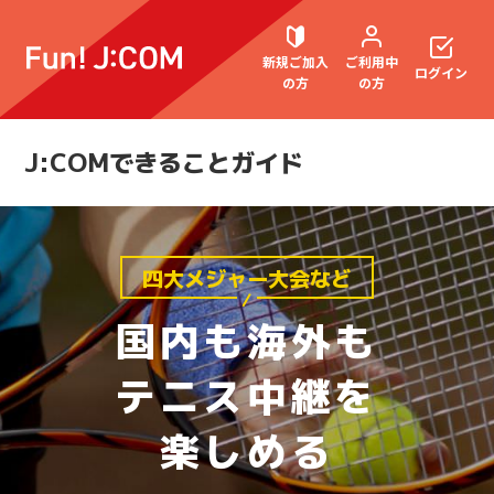
新規ご加入
ご利用中
ログイン
の方
の方
J:COMできることガイド
契約内容確認・変更
四大メジャー大会など
お困りごと解決・よくあるご質問
国内も海外も
テニス中継を
ウェブメール
マガジン
楽しめる