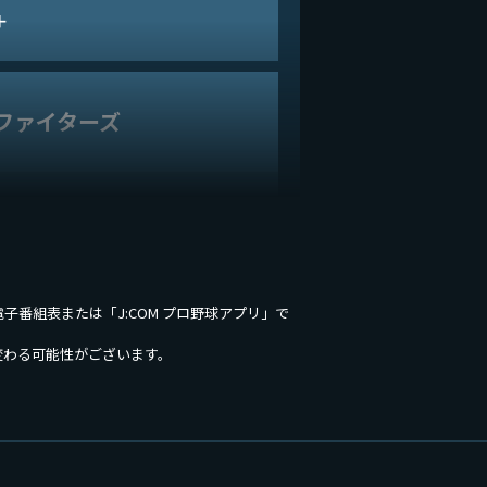
＋
ファイターズ
 HD
ファローズ
情報は電子番組表または「J:COM プロ野球アプリ」で
変わる可能性がございます。