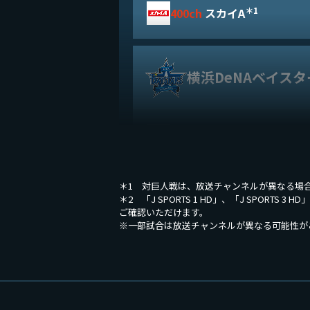
＊1
400ch
スカイA
横浜DeNAベイスタ
556ch
TBSチャンネル2
＊1 対巨人戦は、放送チャンネルが異なる場
読売ジャイアンツ
＊2 「J SPORTS 1 HD」、「J SPORT
ご確認いただけます。
※一部試合は放送チャンネルが異なる可能性が
404ch
日テレジータス HD