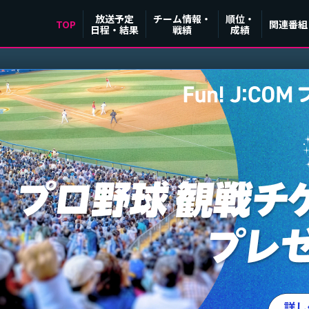
放送予定
チーム情報・
順位・
TOP
関連番組
日程・結果
戦績
成績