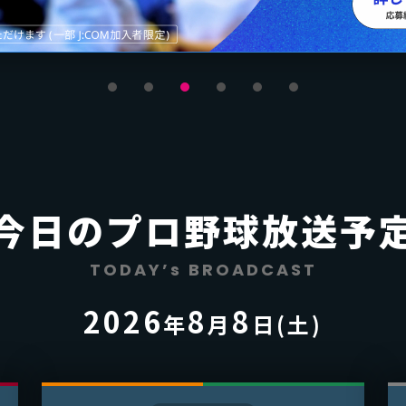
今日のプロ野球放送予
TODAY’s BROADCAST
2026
8
8
年
月
日(
土
)