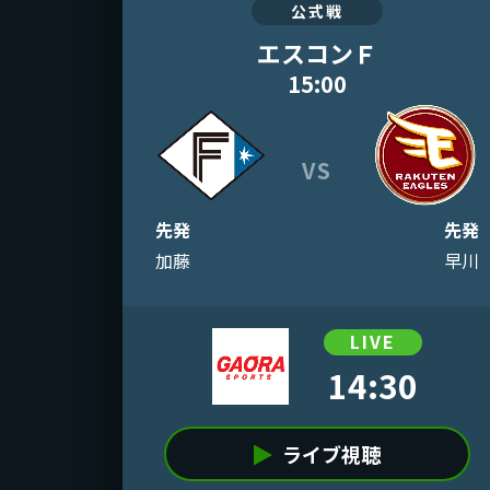
公式戦
エスコンＦ
15:00
VS
先発
先発
加藤
早川
LIVE
14:30
ライブ視聴