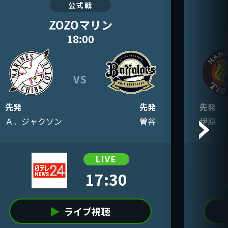
公式戦
ZOZOマリン
18:00
VS
先発
先発
先発
Ａ．ジャクソン
曽谷
伊原
LIVE
17:30
ライブ視聴