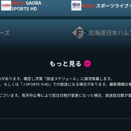
402ch
GAORA
410ch
スポーツライブ
SPORTS HD
ーズ
北海道日本ハム
402ch
GAORA SPORTS
もっと見る
合があります。確定し次第「放送スケジュール」に順次掲載します。
オリックス・バ
S 3 HD」、もしくは「J SPORTS 4 HD」での放送になる場合があります。最新
ございます。雨天中止等により試合日程が変更になった場合、放送試合数が
407ch
J SPORTS 3 HD