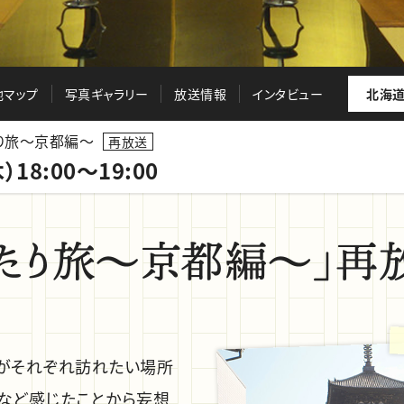
地マップ
写真ギャラリー
放送情報
インタビュー
北海道
り旅～京都編～
再放送
）18:00～19:00
堂がそれぞれ訪れたい場所
など感じたことから妄想