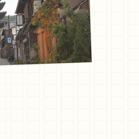
日のふたり旅。今回の旅も川からはじ
つ倉本さん。そこに薫堂さんは京都な
。