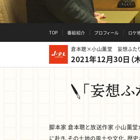
TOP
番組紹介
プロフィール
ロケ
倉本聰×小山薫堂 妄想ふた
2021年12月30日（木
脚本家 倉本聰と放送作家 小山薫
に赴き、その土地の風土や文化、歴史