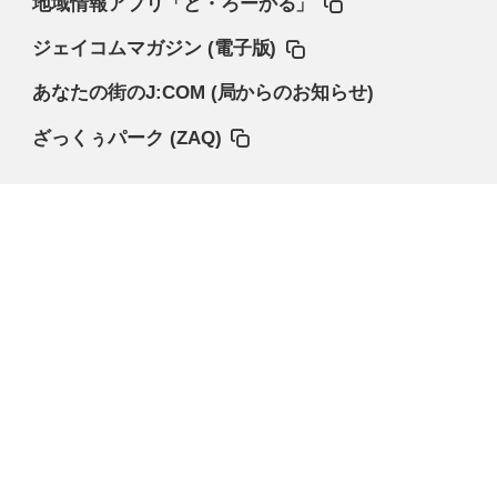
地域情報アプリ「ど・ろーかる」
ジェイコムマガジン (電子版)
あなたの街のJ:COM (局からのお知らせ)
ざっくぅパーク (ZAQ)
サービス情報
オンラインショップ
サポート
お困りごと解決・よくあるご質問
Fun! J:COM
テレビ番組情報／プレゼント・優待
マイページ
契約内容確認・変更
企業サイト