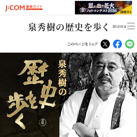
泉秀樹の歴史を歩く
menu
Tweet
Faceboo
L
このページをシェア