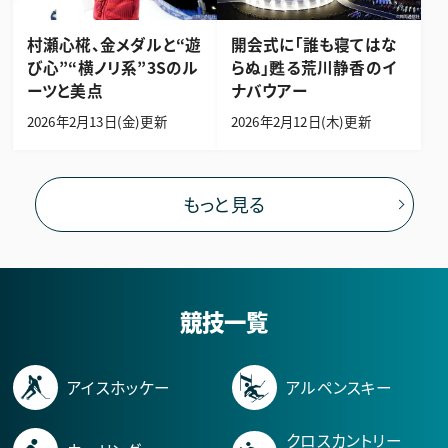
村瀬心椛、金メダルと“遊
開会式に「誰も寝てはな
び心”
“横ノリ系”3Sのル
らぬ」
甦る荒川静香のイ
ーツと美点
ナバウアー
2026年2月13日(金)更新
2026年2月12日(木)更新
もっと見る
競技一覧
アイスホッケー
アルペンスキー
クロスカントリー