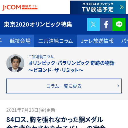
Twitter
F
東京2020オリンピック特集
手
競技会場
二宮清純コラム
Jテレ放送情報
パ
二宮清純コラム
オリンピック･パラリンピック 奇跡の物語
～ビヨンド･ザ･リミット～
コラム一覧に戻る
2021年7月23日(金)更新
84ロス、胸を張れなかった銅メダル