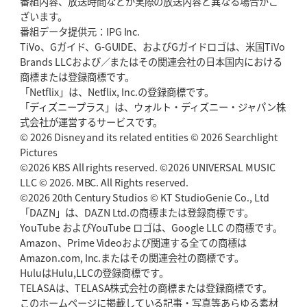
番組内容、放送時間などが実際の放送内容と異なる場合がご
ざいます。
番組データ提供元：IPG Inc.
TiVo、Gガイド、G-GUIDE、およびGガイドロゴは、米国TiVo
Brands LLCおよび／またはその関連会社の日本国内における
商標または登録商標です。
「Netflix」は、Netflix, Inc.の登録商標です。
「ディズニープラス」は、ウォルト・ディズニー・ジャパン株
式会社が運営するサービスです。
© 2026 Disney and its related entities © 2026 Searchlight
Pictures
©2026 KBS All rights reserved. ©2026 UNIVERSAL MUSIC
LLC © 2026. MBC. All Rights reserved.
©2026 20th Century Studios © KT StudioGenie Co., Ltd
「DAZN」は、DAZN Ltd.の商標または登録商標です。
YouTube およびYouTube ロゴは、Google LLC の商標です。
Amazon、Prime Videoおよび関連する全ての商標は
Amazon.com, Inc.またはその関連会社の商標です。
HuluはHulu,LLCの登録商標です。
TELASAは、TELASA株式会社の商標または登録商標です。
このホームページに掲載している記事・写真等あらゆる素材