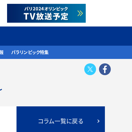
報
パラリンピック特集
Twitter
Face
～
コラム一覧に戻る