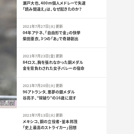
瀬戸大也、400m個人メドレーで失速
「読み間違え」は、なぜ起きたのか？
2021年7月27日(火)更新
04年アテネ、「自由形で金」の快挙
柴田亜衣、3つの「あ」で奇跡創出
2021年7月23日(金)更新
84ロス、胸を張れなかった銅メダル
金を背負わされた女子バレーの宿命
2021年7月20日(火)更新
96アトランタ、悪夢の銀メダル
谷亮子、“掟破り”の16歳に屈す
2021年7月13日(火)更新
メキシコ、銅の立役者・釜本邦茂
「史上最高のストライカー」回想