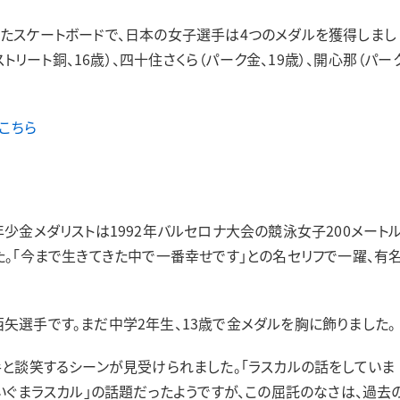
たスケートボードで、日本の女子選手は4つのメダルを獲得しまし
ストリート銅、16歳）、四十住さくら（パーク金、19歳）、開心那（パー
こちら
金メダリストは1992年バルセロナ大会の競泳女子200メート
。「今まで生きてきた中で一番幸せです」との名セリフで一躍、有
選手です。まだ中学2年生、13歳で金メダルを胸に飾りました。
と談笑するシーンが見受けられました。「ラスカルの話をしていま
いぐまラスカル」の話題だったようですが、この屈託のなさは、過去