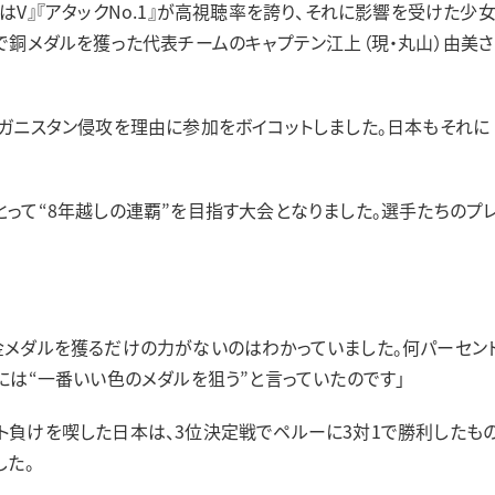
V』『アタックNo.1』が高視聴率を誇り、それに影響を受けた少
で銅メダルを獲った代表チームのキャプテン江上（現・丸山）由美さ
ガニスタン侵攻を理由に参加をボイコットしました。日本もそれに
って“8年越しの連覇”を目指す大会となりました。選手たちのプ
金メダルを獲るだけの力がないのはわかっていました。何パーセン
には“一番いい色のメダルを狙う”と言っていたのです」
負けを喫した日本は、3位決定戦でペルーに3対1で勝利したも
した。