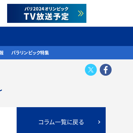
報
パラリンピック特集
Twitter
Face
～
コラム一覧に戻る