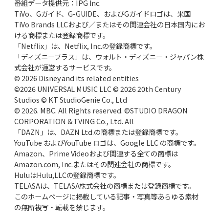
番組データ提供元：IPG Inc.
TiVo、Gガイド、G-GUIDE、およびGガイドロゴは、米国
TiVo Brands LLCおよび／またはその関連会社の日本国内にお
ける商標または登録商標です。
「Netflix」は、Netflix, Inc.の登録商標です。
「ディズニープラス」は、ウォルト・ディズニー・ジャパン株
式会社が運営するサービスです。
© 2026 Disney and its related entities
©2026 UNIVERSAL MUSIC LLC © 2026 20th Century
Studios © KT StudioGenie Co., Ltd
© 2026. MBC. All Rights reserved. ©STUDIO DRAGON
CORPORATION & TVING Co., Ltd. All
「DAZN」は、DAZN Ltd.の商標または登録商標です。
YouTube およびYouTube ロゴは、Google LLC の商標です。
Amazon、Prime Videoおよび関連する全ての商標は
Amazon.com, Inc.またはその関連会社の商標です。
HuluはHulu,LLCの登録商標です。
TELASAは、TELASA株式会社の商標または登録商標です。
このホームページに掲載している記事・写真等あらゆる素材
の無断複写・転載を禁じます。