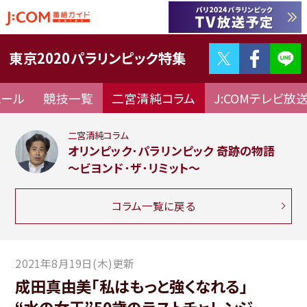
Twitter
F
東京2020パラリンピック特集
ュール
競技一覧
二宮清純コラム
J:COMテレビ放
二宮清純コラム
オリンピック･パラリンピック 奇跡の物語
～ビヨンド･ザ･リミット～
コラム一覧に戻る
2021年8月19日(木)更新
成田真由美「私はもっと強くなれる」
“水の女王”50歳のラストチャレンジ