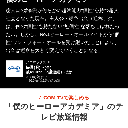
総人口の約8割が何らかの超常能力“個性”を持つ超人
社会となった現在。主人公・緑谷出久（通称デク）
は、何の“個性”も持たない“無個性”な落ちこぼれだっ
た…。しかし、No.1ヒーロー・オールマイトから“個
性”ワン・フォー・オールを受け継いだことにより、
出久は運命を大きく変えていくことになる。
アニマックスHD
毎週(月)〜(金)
後4:00〜（2話連続）ほか
※3/19(金)まで
※3/19(金)は1話のみ放送
J:COM TVで楽しめる
「
僕のヒーローアカデミア
」のテ
レビ放送情報