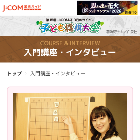
トップ
羽海野チカ／白泉社
COURSE & INTERVIEW
子ども将棋大会
について
入門講座・インタビュー
大会日程・
参加申込
トップ
入門講座・インタビュー
大会結果速報
過去の大会
将棋の駒 性格診断