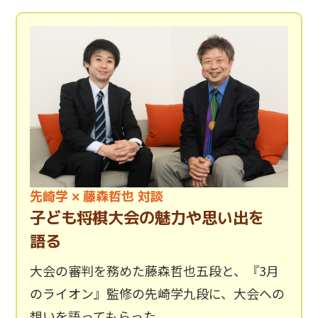
先崎学 × 藤森哲也 対談
子ども将棋大会の魅力や思い出を
語る
大会の審判を務めた藤森哲也五段と、『3月
のライオン』監修の先崎学九段に、大会への
想いを語ってもらった。