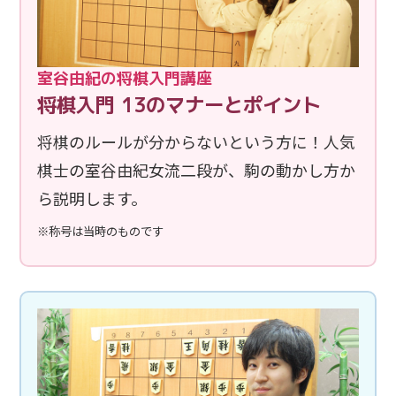
入門講座・
インタビュー
室谷由紀の将棋入門講座
Facebook
Tweet
LINE
将棋入門 13のマナーとポイント
将棋のルールが分からないという方に！人気
棋士の室谷由紀女流二段が、駒の動かし方か
ら説明します。
※称号は当時のものです