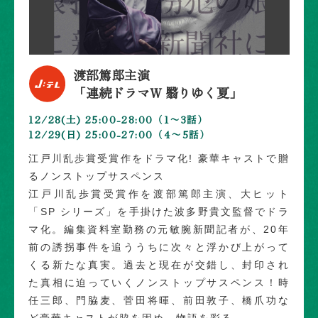
渡部篤郎主演
「連続ドラマW 翳りゆく夏」
12/28(土) 25:00-28:00（1〜3話）
12/29(日) 25:00-27:00（4〜5話）
江戸川乱歩賞受賞作をドラマ化! 豪華キャストで贈
るノンストップサスペンス
江戸川乱歩賞受賞作を渡部篤郎主演、大ヒット
「SP シリーズ」を手掛けた波多野貴文監督でドラ
マ化。編集資料室勤務の元敏腕新聞記者が、20年
前の誘拐事件を追ううちに次々と浮かび上がって
くる新たな真実。過去と現在が交錯し、封印され
た真相に迫っていくノンストップサスペンス！時
任三郎、門脇麦、菅田将暉、前田敦子、橋爪功な