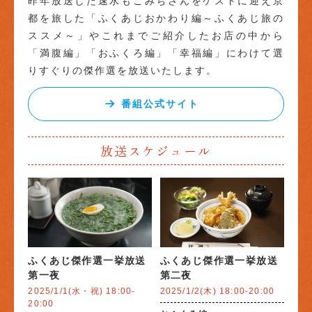
昨年放送した速水もこみちさんをゲストに迎え京
都を旅した「ふくあじおかわり編～ふくあじ旅の
ススメ～」やこれまでご紹介したお店の中から
「満腹編」「おふくろ編」「幸福編」にわけて選
りすぐりの傑作選を放送いたします。
番組公式サイト
放送スケジュール
ふくあじ傑作選一挙放送
ふくあじ傑作選一挙放送
第一夜
第二夜
2025/1/1(水・祝) 18:00-
2025/1/2(木) 18:00-20:00
20:00