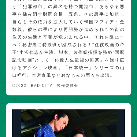
う「犯罪都市」の異名を持つ開港市。あらゆる悪
事を揉み消す財閥会長・五条。その悪事に加担し
自らもその権力を拡大していく韓国マフィア・金
数義。彼らの手により再開発が進められこの街の
住民の生活と平和が危ぶまれる中、それを阻止す
べく秘密裏に特捜班が結成される！“任侠映画の帝
王”小沢仁志が主演、脚本、製作総指揮を務め”還暦
記念映画”として「俳優人生最後の無茶」を繰り広
げるアクション映画。「日本統一」シリーズの山
口祥行、本宮泰風などおなじみの面々も出演。
©2022「BAD CITY」製作委員会