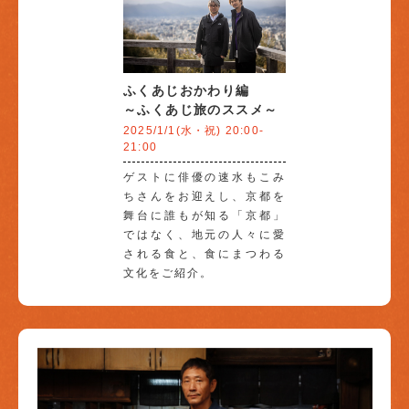
ふくあじおかわり編
～ふくあじ旅のススメ～
2025/1/1(水・祝) 20:00-
21:00
ゲストに俳優の速水もこみ
ちさんをお迎えし、京都を
舞台に誰もが知る「京都」
ではなく、地元の人々に愛
される食と、食にまつわる
文化をご紹介。