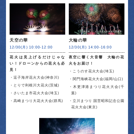
天空の華
大輪の華
12/30(月) 10:00-12:00
12/30(月) 14:00-16:00
花火は見上げるだけじゃな
夜空に響く大音響 大輪の花
い！ドローンからの花火も必
火をお届け！
見！
こうのす花火大会(埼玉)
逗子海岸花火大会(神奈川)
関門海峡花火大会(福岡/山口)
とりで利根川大花火(茨城)
木更津港まつり花火大会(千
さいたま市花火大会(埼玉)
葉)
高崎まつり大花火大会(群馬)
立川まつり 国営昭和記念公園
花火大会(東京)