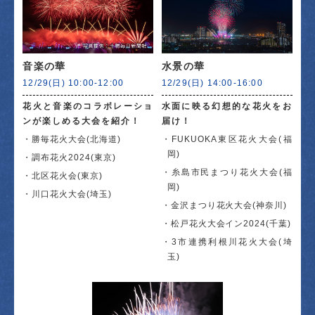
音楽の華
水景の華
12/29(日) 10:00-12:00
12/29(日) 14:00-16:00
花火と音楽のコラボレーショ
水面に映る幻想的な花火をお
ンが楽しめる大会を紹介！
届け！
勝毎花火大会(北海道)
FUKUOKA東区花火大会(福
岡)
調布花火2024(東京)
糸島市民まつり花火大会(福
北区花火会(東京)
岡)
川口花火大会(埼玉)
金沢まつり花火大会(神奈川)
松戸花火大会イン2024(千葉)
3市連携利根川花火大会(埼
玉)