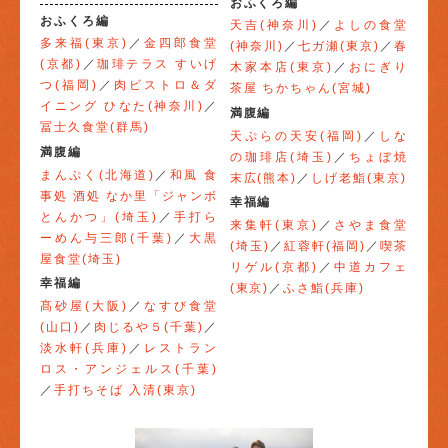
おふくろ編
おふくろ編
天吉(神奈川)
／
よしの食堂
多来福(東京)
／
金四郎食堂
(神奈川)
／
七ガ瀬(東京)
／
春
(京都)
／
珈琲テラス すいげ
木家本店(東京)
／
おにぎり
つ(福岡)
／
肉ビストロ＆ダ
茶屋 ちかちゃん(宮城)
イニング ひなた(神奈川)
／
満腹編
冨士久食堂(群馬)
天ぷらの天安(福岡)
／
しな
満腹編
の珈琲店(埼玉)
／
ちょぼ焼
まんぷく(北海道)
／
和風 食
末広(熊本)
／
しげ老鮨(東京)
事処 酒処 なか里「ジャンボ
幸福編
とんかつ」(埼玉)
／
手打ら
来集軒(東京)
／
さやま食堂
ーめん与三郎(千葉)
／
大黒
(埼玉)
／
紅蓉軒(福岡)
／
喫茶
屋食堂(埼玉)
リゲル(京都)
／
中道カフェ
幸福編
(東京)
／
ふさ鮨(兵庫)
髙砂屋(大阪)
／
なすび食堂
(山口)
／
肉じるや５(千葉)
／
淡水軒(兵庫)
／
レストラン
ロス・アンジェルス(千葉)
／
手打ちそば 入清(東京)