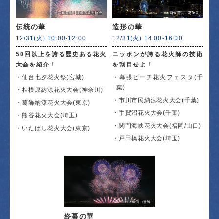
伝統の華
造形の華
12/31(火) 10:00-12:00
12/31(火) 14:00-16:00
50回以上を誇る歴史ある花火
ニッポンが誇る花火師の技術
大会を紹介！
を刮目せよ！
仙台七夕花火祭(宮城)
幕張ビーチ花火フェスタ(千
葉)
相模原納涼花火大会(神奈川)
市川市民納涼花火大会(千葉)
葛飾納涼花火大会(東京)
手賀沼花火大会(千葉)
熊谷花火大会(埼玉)
関門海峡花火大会(福岡/山口)
いたばし花火大会(東京)
戸田橋花火大会(埼玉)
終幕の華