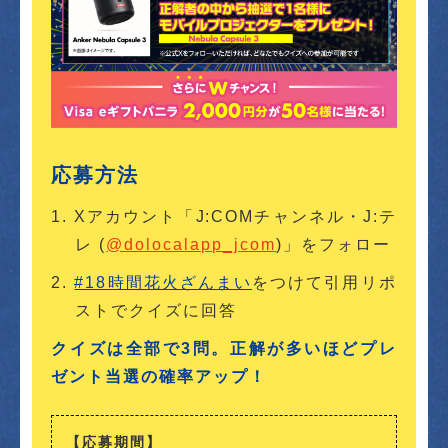
応募方法
Xアカウント「J:COMチャンネル・J:テ
レ (
@dolocalapp_jcom
)」をフォロー
#18時間花火ざんまい
をつけて引用リポ
ストでクイズに回答
クイズは全部で3問。正解が多いほどプレ
ゼント当選の確率アップ！
【応募期間】