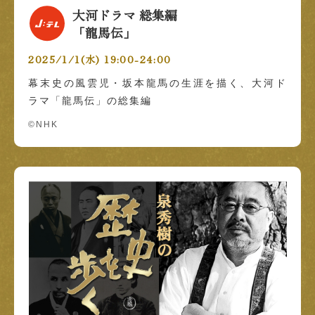
大河ドラマ 総集編
「龍馬伝」
2025/1/1(水) 19:00-24:00
幕末史の風雲児・坂本龍馬の生涯を描く、大河ド
ラマ「龍馬伝」の総集編
©NHK