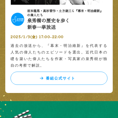
坂本龍馬・高杉晋作・土方歳三ら『幕末・明治維新』
の偉人たち
泉秀樹の歴史を歩く
新春一挙放送
2025/1/3(金) 17:00-22:00
過去の放送から、『幕末・明治維新』を代表する
人気の偉人たちのエピソードを選出。近代日本の
礎を築いた偉人たちを作家・写真家の泉秀樹が独
自の考察で解説。
番組公式サイト