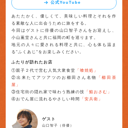
公式YouTube
あたたかく、優しくて、美味しい料理とそれを作
る素敵な人に出会うために旅をする。
今回はゲストに俳優の山口智子さんをお迎えし、
小山薫堂さんと共に福岡の町を巡ります。
地元の人々に愛される料理と共に、心も体も温ま
る"ふくあじ"をお楽しみください。
ふたりが訪れたお店
①親子２代で営む人気大衆食堂
「喰焼処」
②出来たてアツアツのお櫛田さん名物
「櫛田茶
屋」
③住宅街の隠れ家で味わう熟練の技
「鮨おさむ」
④おでん屋に流れるやさしい時間
「安兵衛」
ゲスト
山口智子（俳優）