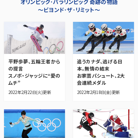
オリンピック･パラリンピック 奇跡の物語
～ビヨンド･ザ･リミット～
平野歩夢、五輪王者から
追うカナダ、逃げる日
の提言
本。無情の結末
スノボ・ジャッジに“愛の
お家芸パシュート、2大
ムチ”
会連続メダル
2022年2月22日(火)更新
2022年2月18日(金)更新