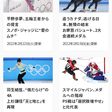
平野歩夢、五輪王者から
追うカナダ、逃げる日
の提言
本。無情の結末
スノボ・ジャッジに“愛の
お家芸パシュート、2大
ムチ”
会連続メダル
2022年2月22日(火)更新
2022年2月18日(金)更新
羽生結弦、“傷だらけ”の
スマイルジャパン、メダ
4A
ルへの階段
上杉謙信「天と地と」を
PS戦は「選択肢増やせ」
再現
と元代表