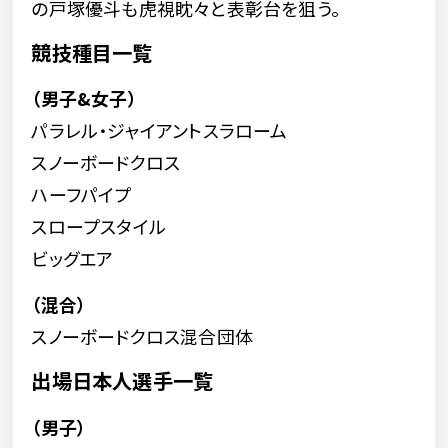
の戸塚優斗も虎視眈々と表彰台を狙う。
競技種目一覧
（男子&女子）
パラレル・ジャイアントスラローム
スノーボードクロス
ハーフパイプ
スロープスタイル
ビッグエア
（混合）
スノーボードクロス混合団体
出場日本人選手一覧
（男子）