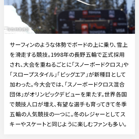
サーフィンのような体勢でボードの上に乗り、雪上
を滑走する競技。1998年の長野五輪で正式採用
され、大会を重ねるごとに「スノーボードクロス」や
「スロープスタイル」「ビッグエア」が新種目として
加わった。今大会では、「スノーボードクロス混合
団体」がオリンピックデビューを果たす。世界各国
で競技人口が増え、有望な選手も育ってきて冬季
五輪の人気競技の一つに。冬のレジャーとしてス
キーやスケートと同じように楽しむファンも多い。