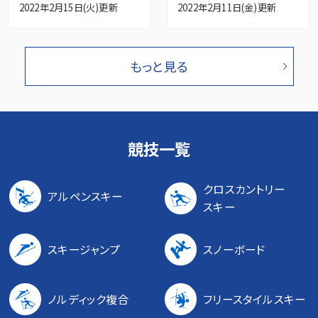
2022年2月15日(火)更新
2022年2月11日(金)更新
もっと見る
競技一覧
クロスカントリー
アルペンスキー
スキー
スキージャンプ
スノーボード
ノルディック複合
フリースタイルスキー