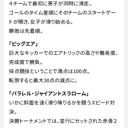
４チームで最初に男子が同時に滑走。
ゴールのタイム差順にそのチームのスタートゲー
トが開き、女子が滑り始める。
勝敗は先着順。
「ビッグエア」
巨大なキッカーでのエアトリックの高さや難易度、
完成度で勝負。
採点競技ということで満点は100点。
転倒すると最大30点の減点に。
「パラレル・ジャイアントスラローム」
いかに斜面を速く滑り降りるかを競うスピード対
決。
決勝トーナメントでは、並行にセットされた赤青２