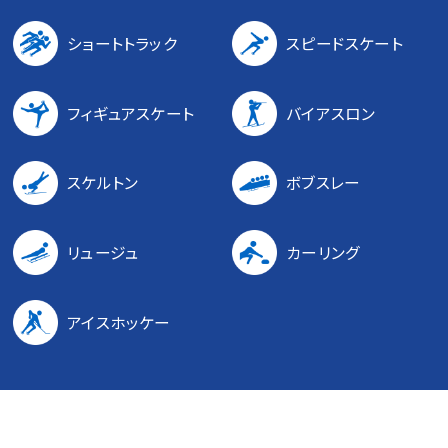
ショートトラック
スピードスケート
フィギュアスケート
バイアスロン
スケルトン
ボブスレー
リュージュ
カーリング
アイスホッケー