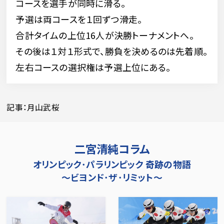
コースを選手が同時に滑る。
予選は両コースを１回ずつ滑走。
合計タイムの上位16人が決勝トーナメントへ。
その後は１対１形式で、勝負を決めるのは先着順。
左右コースの選択権は予選上位にある。
記事：月山武桜
二宮清純コラム
オリンピック･パラリンピック 奇跡の物語
～ビヨンド･ザ･リミット～