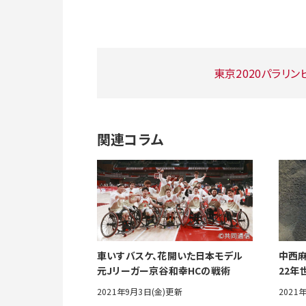
東京2020パラリン
関連コラム
車いすバスケ、花開いた日本モデル
中西麻
元Jリーガー京谷和幸HCの戦術
22年
2021年9月3日(金)更新
2021