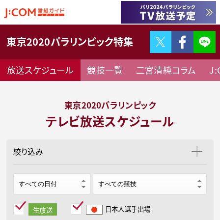
Twitter
F
東京2020パラリンピック特集
放送スケジュール
競技一覧
二宮清純コラム
J
東京2020パラリンピック
テレビ放送スケジュール
絞り込み
開く
日本人選手出場
生放送