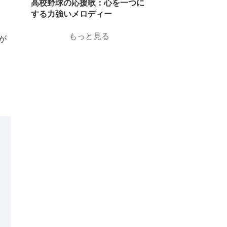
高校野球の応援歌：心を一つに
する力強いメロディー
もっと見る
が
2023.07.14
高校野球の晴れ舞台：甲子園と
は？
2023.07.14
今後はどうなる？：高校野球の
球数制限とはいつから・なぜ始
まったのか
2023.09.29
高校野球3つの公式戦の一つ
「秋季大会」とは？
2023.10.6