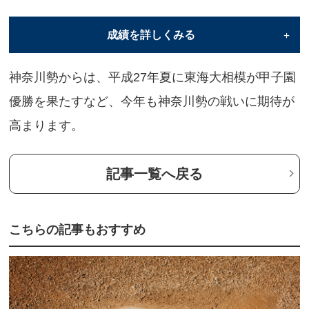
金沢
金沢総合
鎌倉
鎌倉学
成績を詳しくみる
上溝
上溝南
上矢部
川崎
川崎総合科学
川和
関東学院
関東六
年次
大会回数
出場校(回数)
甲子園での
神奈川勢からは、平成27年夏に東海大相模が甲子園
希望ケ丘
霧が丘
慶応
慶応藤
優勝を果たすなど、今年も神奈川勢の戦いに期待が
平成16年
第86回
横浜 (11)
ベスト8
高まります。
向上
港北
光明相模原
光陵
相模原
相模向陽館
相模原城山
相模原
記事⼀覧へ戻る
平成17年
第87回
桐光学園(2)
3回戦敗退
桜丘
寒川
サレジオ学院
座間
七里ガ浜
秀英
湘南
湘南学
平成18年
第88回
横浜(12)
1回戦敗退
湘南工大附
湘南台
松陽
城郷
こちらの記事もおすすめ
平成19年
第89回
桐光学園(3)
2回戦敗退
住吉
逗子開成
逗子葉山
星槎国際
麻生総合・市川
相洋
高浜
橘
平成20年
第90回
慶応 (17)
ベスト8
崎・高津・新栄