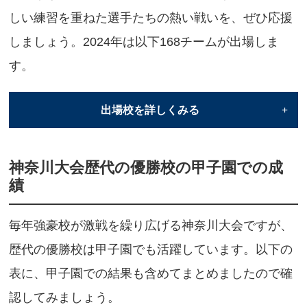
しい練習を重ねた選手たちの熱い戦いを、ぜひ応援
しましょう。2024年は以下168チームが出場しま
す。
出場校を詳しくみる
相原
麻生
浅野
旭
神奈川大会歴代の優勝校の甲子園での成
麻溝台
麻布大附
足柄
厚木
績
厚木西
厚木王子
綾瀬
綾瀬
アレセイア湘南
生田
生田東
伊志
毎年強豪校が激戦を繰り広げる神奈川大会ですが、
市ケ尾
荏田
海老名
大井
歴代の優勝校は甲子園でも活躍しています。以下の
大船
小田原
小田原城北工
追浜
表に、甲子園での結果も含めてまとめましたので確
金井
神奈川工
神奈川商工
神奈川総
認してみましょう。