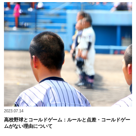
新型コロナの影
令和2年
響で交流試合の
東海大相模
み
令和3年
第103回
横浜(19)
2回戦敗退
令和4年
第104回
横浜(20)
2回戦敗退
令和5年
第105回
慶応(19)
優勝
2023.07.14
高校野球とコールドゲーム：ルールと点差・コールドゲー
ムがない理由について