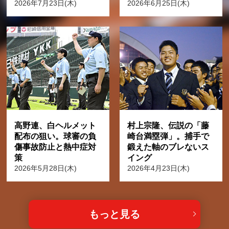
2026年7月23日(木)
2026年6月25日(木)
高野連、白ヘルメット
村上宗隆、伝説の「藤
配布の狙い。球審の負
崎台満塁弾」。捕手で
傷事故防止と熱中症対
鍛えた軸のブレないス
策
イング
2026年5月28日(木)
2026年4月23日(木)
もっと見る