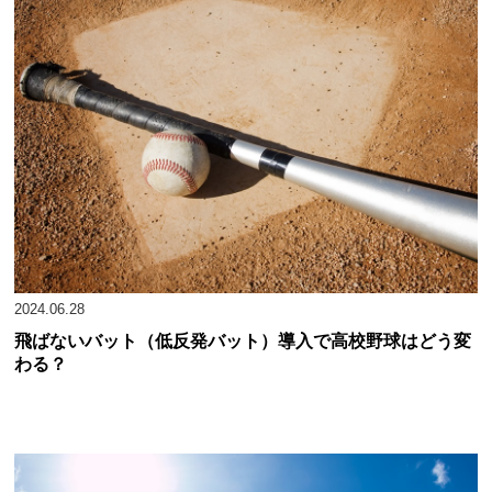
田奈・釜利谷・
永谷・横浜明
立花学園
朋・三浦初声・
多摩
大師
海洋科学・平塚
平成20年
第90回
横浜 (13)
ベスト4
農商
橋本・厚
茅ケ崎西浜
茅ケ崎北陵
中大附横浜
南・伊勢
平成21年
第91回
横浜隼人(初)
2回戦敗退
川・中
津久井浜
鶴見
鶴見大附
鶴嶺
東海大相模
桐光学園
藤嶺藤沢
戸塚
平成22年
第92回
東海大相模(8)
準優勝
日大藤沢
新羽
二宮
白山
2024.06.28
秦野
秦野総合
秦野曽屋
東
飛ばないバット（低反発バット）導入で高校野球はどう変
平成23年
第93回
横浜 (14)
3回戦敗退
わる？
平塚工科
平塚江南
平塚湘風
藤沢工科
藤沢清流
藤沢総合
藤沢西
武相
平成24年
第94回
桐光学園(4)
ベスト8
保土ケ谷
舞岡
三浦学苑
南
元石川
森村学園
山北
山手学