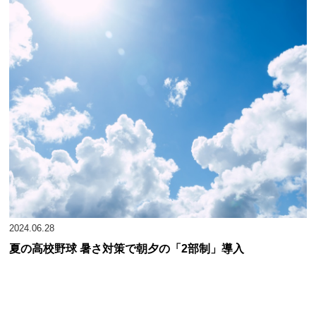
平成25年
第95回
横浜 (15)
3回戦敗退
大和西
大和東
大和南
百合
平成26年
第96回
東海大相模(9)
2回戦敗退
横須賀大津
横須賀学院
横須賀工
横須賀
横浜サイエンス
横浜桜陽
横浜学園
横浜
フロンティア
平成27年
第97回
東海大相模(10)
優勝
横浜商大
横浜翠嵐
横浜翠陵
横浜清
横浜創学館
横浜立野
横浜南陵
横浜隼
平成28年
第98回
横浜(16)
2回戦敗退
横浜緑園・横浜
横浜平沼
横浜緑ケ丘
旭陵
平成29年
第99回
横浜(17)
1回戦敗退
平成30年
第100回
慶応(18)
2回戦敗退
2024.06.28
夏の高校野球 暑さ対策で朝夕の「2部制」導入
平成30年
第100回
横浜(18)
3回戦敗退
令和元年
第101回
東海大相模(11)
3回戦敗退