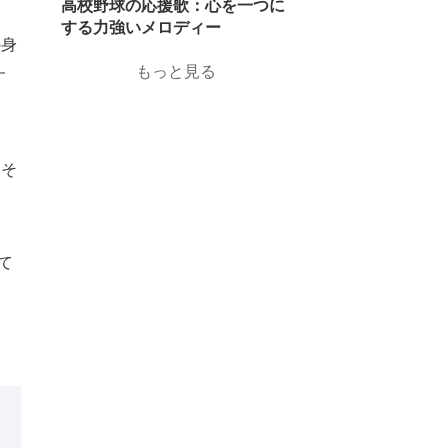
高校野球の応援歌：心を一つに
する力強いメロディー
の身
もっと見る
す
2023.07.14
高校野球の晴れ舞台：甲子園と
は？
、そ
2023.07.14
今後はどうなる？：高校野球の
球数制限とはいつから・なぜ始
て
まったのか
2023.09.29
高校野球3つの公式戦の一つ
「秋季大会」とは？
2023.10.6