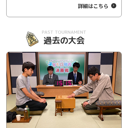
詳細はこちら
2025/7/25
J:COM賞
齊藤 優希四段へ「J:COM賞」を贈呈しました。
PAST TOURNAMENT
過去の大会
2025/7/17
ご案内
九州大会にご当選された方へ当選のご案内をお送りし
ました。
2025/7/10
ご案内
東北大会にご当選された方へ当選のご案内をお送りし
ました。
2025/5/15
更新
過去の大会に第13回大会（2024年）を追加しました。