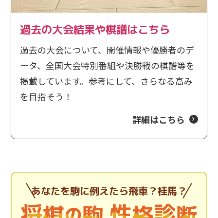
2025/5/15
過去の大会結果や棋譜はこちら
更新
第14回大会の参加申込を開始しました。
過去の大会について、開催情報や優勝者のデ
ータ、全国大会特別番組や決勝戦の棋譜等を
2024/11/8
結果速報
掲載しています。参考にして、さらなる高み
全国大会の結果速報を掲載しました。
を目指そう！
詳細はこちら
2024/10/17
結果速報
東海大会の結果速報を掲載しました。
2024/10/14
J:COM賞
獺ヶ口 笑保人四段・吉池 隆真四段へ「J:COM賞」を贈
あなたを駒に例えたら飛車？桂馬？
呈しました。