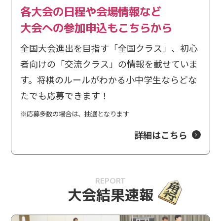
各大会の日程や会場情報など
2025/9/4
ご案内
大会への参加申込もこちらから
関東大会にご当選された方へ当選のご案内をお送りし
ました。
全国大会進出を目指す「全国クラス」、初心
者向けの「交流クラス」の情報を載せていま
す。将棋のルールがわかる小中学生ならどな
2025/8/29
ご案内
たでも応募できます！
中国大会にご当選された方へ当選のご案内をお送りし
ました。
※応募多数の場合は、抽選となります
詳細はこちら
2025/8/27
結果速報
関西大会の結果速報を掲載しました。
REPORT
大会結果速報
2025/8/27
J:COM賞
炭﨑 俊毅四段へ「J:COM賞」を贈呈しました。