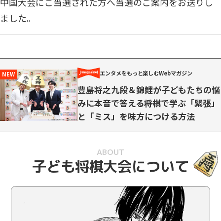
中国大会にご当選された方へ当選のご案内をお送りし
ました。
2026/7/15
結果速報
東北大会の結果速報を掲載しました。
エンタメをもっと楽しむ
Webマガジン
豊島将之九段＆錦鯉が子どもたちの悩
2026/7/8
ご案内
みに本音で答える――将棋で学ぶ「緊張」
と「ミス」を味方につける方法
関東大会にご当選された方へ当選のご案内をお送りし
ました。
ABOUT
子ども将棋大会について
2026/6/23
ご案内
東北大会にご当選された方へ当選のご案内をお送りし
ました。