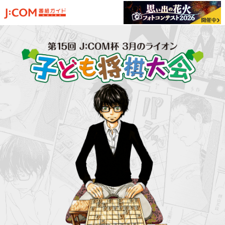
トップ
子ども将棋大会
について
大会日程・
参加申込
大会結果速報
過去の大会
将棋の駒 性格診断