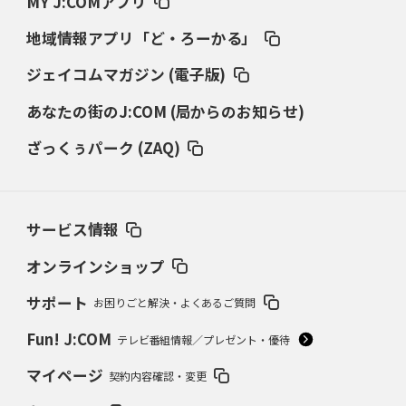
MY J:COMアプリ
地域情報アプリ「ど・ろーかる」
2023/11/19
J:COM賞
宮嶋健太四段・上野裕寿四段へ「J:COM賞」を贈呈しま
ジェイコムマガジン (電子版)
した。
あなたの街のJ:COM (局からのお知らせ)
ざっくぅパーク (ZAQ)
2023/9/20
ご案内
東海大会にご当選された方へ当選のご案内をお送りし
ました。
サービス情報
オンラインショップ
2023/9/7
ご案内
サポート
お困りごと解決・よくあるご質問
中国大会にご当選された方へ当選のご案内をお送りし
ました。
Fun! J:COM
テレビ番組情報／プレゼント・優待
マイページ
契約内容確認・変更
2023/8/17
ご案内