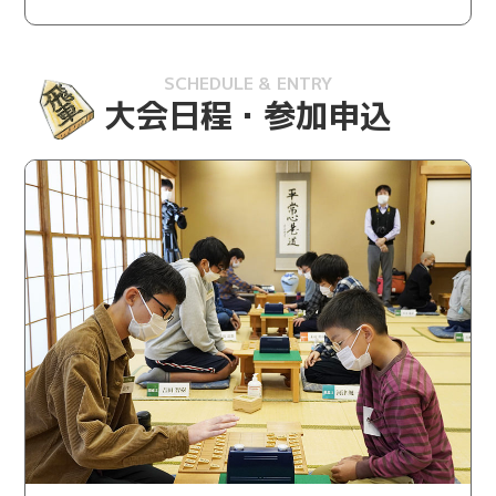
2025/10/16
J:COM賞
岩村凛太朗四段、生垣寛人四段、片山史龍四段、山下
数毅四段の4名へ「J:COM賞」を贈呈しました。
SCHEDULE & ENTRY
大会日程・参加申込
2025/10/1
結果速報
関東大会の結果速報を掲載しました。
2025/9/24
結果速報
中国大会の結果速報を掲載しました。
2025/9/19
ご案内
東海大会にご当選された方へ当選のご案内をお送りし
ました。