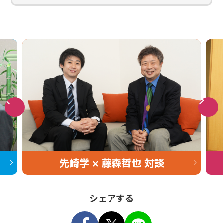
2024/8/7
結果速報
東北大会の結果速報を掲載しました。
2024/8/6
ご案内
関西大会にご当選された方へ当選のご案内をお送りし
ました。
2024/7/27
J:COM賞
山川 泰熙四段へ「J:COM賞」を贈呈しました。
先崎学 × 藤森哲也 対談
2024/7/27
結果速報
シェアする
北海道大会の結果速報を掲載しました。
Facebook
Tweet
LINE