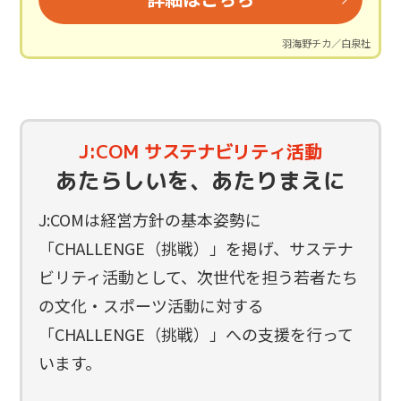
2024/9/4
ご案内
羽海野チカ／白泉社
中国大会にご当選された方へ当選のご案内をお送りし
ました。
2024/8/29
結果速報
J:COM サステナビリティ活動
関西大会の結果速報を掲載しました。
あたらしいを、あたりまえに
J:COMは経営方針の基本姿勢に
2024/8/27
ご案内
「CHALLENGE（挑戦）」を掲げ、サステナ
関東大会にご当選された方へ当選のご案内をお送りし
ビリティ活動として、
次世代を担う若者たち
ました。
の文化・スポーツ活動に対する
「CHALLENGE（挑戦）」への支援を行って
2024/8/19
結果速報
います。
九州大会の結果速報を掲載しました。