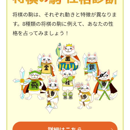
2024/9/30
結果速報
将棋の駒は、それぞれ動きと特徴が異なりま
中国大会の結果速報を掲載しました。
す。8種類の将棋の駒に例えて、あなたの性
格を占ってみましょう！
2024/9/30
ご案内
東海大会にご当選された方へ当選のご案内をお送りし
ました。
2024/9/19
結果速報
関東大会の結果速報を掲載しました。
2024/9/16
J:COM賞
高橋 佑二郎四段へ「J:COM賞」を贈呈しました。
詳細はこちら