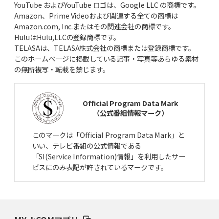
YouTube およびYouTube ロゴは、Google LLC の商標です。
第13回大会のルールを掲載しました。
Amazon、Prime Videoおよび関連する全ての商標は
Amazon.com, Inc.またはその関連会社の商標です。
HuluはHulu,LLCの登録商標です。
2024/6/18
更新
TELASAは、TELASA株式会社の商標または登録商標です。
過去の大会に第12回大会（2023年）を追加しました。
このホームページに掲載している記事・写真等あらゆる素材
の無断複写・転載を禁じます。
2024/5/13
更新
Official Program Data Mark
第13回大会の参加申込を開始しました。
（公式番組情報マーク）
このマークは「Official Program Data Mark」と
2024/4/12
更新
いい、テレビ番組の公式情報である
過去の大会の情報を掲載しました。
「SI(Service Information)情報」を利用したサー
ビスにのみ表記が許されているマークです。
2023/11/29
結果速報
全国大会の結果速報を掲載しました。