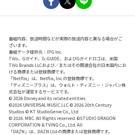
2024/7/24
ご案内
九州大会にご当選された方へ当選のご案内をお送りし
ました。
番組内容、放送時間などが実際の放送内容と異なる場合がご
ざいます。
2024/7/10
ご案内
番組データ提供元：IPG Inc.
TiVo、Gガイド、G-GUIDE、およびGガイドロゴは、米国
東北大会にご当選された方へ当選のご案内をお送りし
TiVo Brands LLCおよび／またはその関連会社の日本国内にお
ました。
ける商標または登録商標です。
「Netflix」は、Netflix, Inc.の登録商標です。
「ディズニープラス」は、ウォルト・ディズニー・ジャパン株
2024/7/5
ご案内
式会社が運営するサービスです。
© 2026 Disney and its related entities
北海道大会にご当選された方へ当選のご案内をお送り
©2026 UNIVERSAL MUSIC LLC © 2026 20th Century
しました。
Studios © KT StudioGenie Co., Ltd
© 2026. MBC. All Rights reserved. ©STUDIO DRAGON
CORPORATION & TVING Co., Ltd. All
2024/6/27
更新
「DAZN」は、DAZN Ltd.の商標または登録商標です。