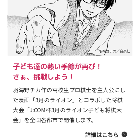
2026/6/1
ご案内
北陸大会開催に伴い「令和6年能登半島地震災害義援
金」を募集します。
2026/4/20
更新
羽海野チカ／白泉社
第15回大会の参加申込を開始しました。
子ども達の熱い季節が再び！
さぁ、挑戦しよう！
2025/11/11
結果速報
羽海野チカ作の高校生プロ棋士を主人公にし
全国大会の結果速報を掲載しました。
た漫画「3月のライオン」とコラボした将棋
大会「J:COM杯3月のライオン子ども将棋大
2025/10/16
結果速報
会」を全国各都市で開催します。
東海大会の結果速報を掲載しました。
詳細はこちら