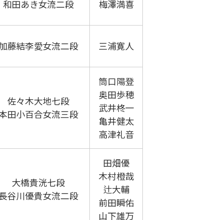
和田あき女流二段
梅澤満喜
加藤結李愛女流二段
三浦寛人
筒口陽登
奥田歩穂
佐々木大地七段
武井柊一
本田小百合女流三段
亀井健太
高津礼音
田畑優
木村橙哉
大橋貴洸七段
辻大輔
長谷川優貴女流二段
前田瞬佑
山下雄万