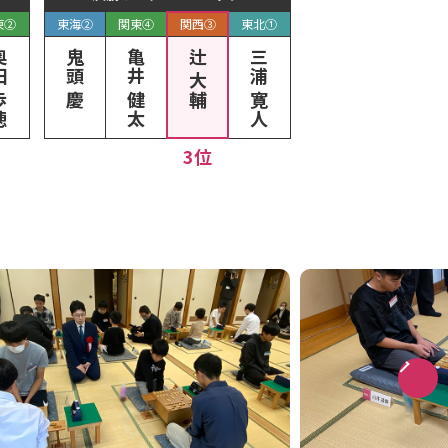
東②
東海②
関東④
関西③
東北①
 歩穂
鬼頭 慶
亀井 健太
辻 大輔
三浦 寛人