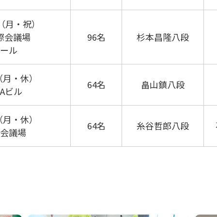
14（月・祝）
際会議場
96名
杉本昌隆八段
ール
23（月・休）
64名
畠山鎮八段
Aビル
12（月・休）
64名
糸谷哲郎八段
会議場