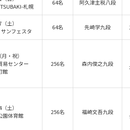
64名
阿久津主税八段
-TSUBAKI-札幌
/27（土）
64名
先崎学九段
館
サンフェスタ
16（月・祝）
貿易センター
256名
森内俊之九段
町館
/24（土）
256名
福崎文吾九段
公園体育館