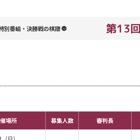
第13
特別番組・決勝戦の棋譜
催場所
募集人数
審判長
/21（日）