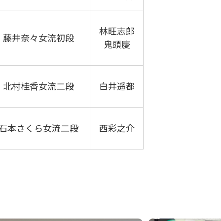
林旺志郎
藤井奈々女流初段
鬼頭慶
北村桂香女流二段
白井遥都
石本さくら女流二段
西彩之介