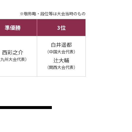
※敬称略・段位等は大会当時のもの
準優勝
3位
白井遥都
西彩之介
（中国大会代表）
（九州大会代表）
辻大輔
（関西大会代表）