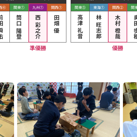
西④
関東①
九州①
関西①
関東⑤
東海①
関西②
関
 瞬佑
筒口 陽登
西 彩之介
田畑 優
高津 礼音
林 旺志郎
木村 橙哉
奥田