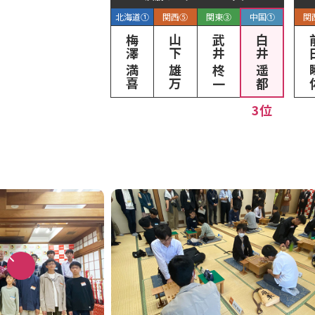
北海道①
関西⑤
関東③
中国①
関
梅澤 満喜
山下 雄万
武井 柊一
白井 遥都
前田