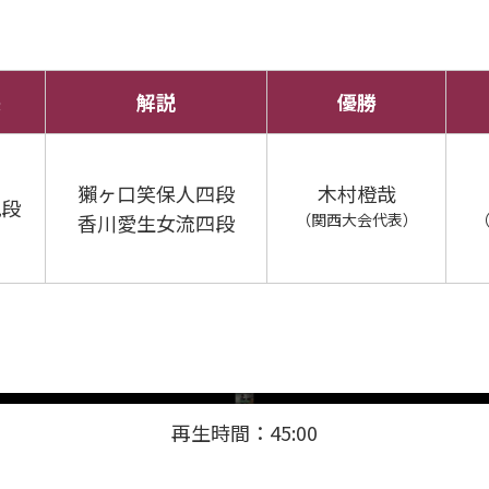
長
解説
優勝
獺ヶ口笑保人四段
木村橙哉
九段
香川愛生女流四段
（関西大会代表）
再生時間：45:00