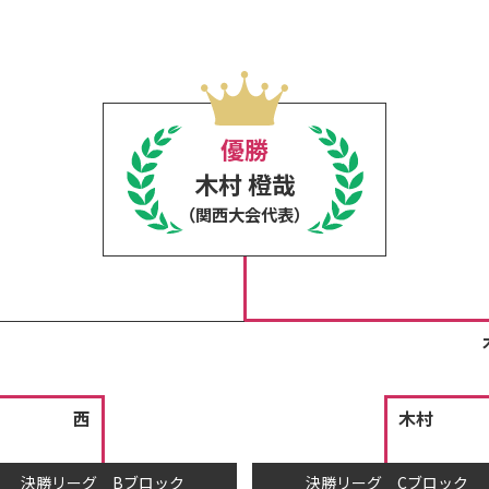
優勝
木村 橙哉
（関西大会代表）
西
木村
決勝リーグ Bブロック
決勝リーグ Cブロック