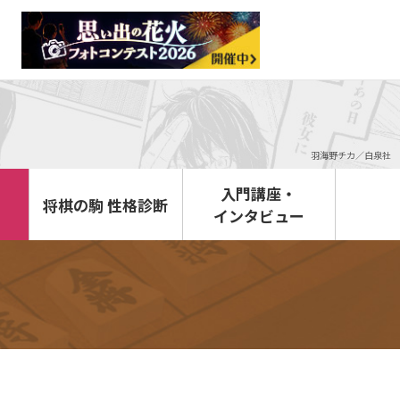
羽海野チカ／白泉社
入門講座・
将棋の駒 性格診断
インタビュー