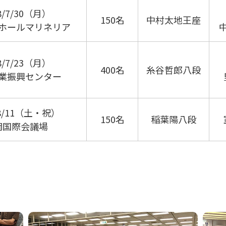
8/7/30（月）
150名
中村太地王座
ホールマリネリア
8/7/23（月）
400名
糸谷哲郎八段
業振興センター
/8/11（土・祝）
150名
稲葉陽八段
岡国際会議場