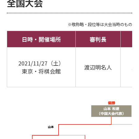
全国大会
※敬称略・段位等は大会当時のもの
日時・開催場所
審判長
2021/11/27（土）
渡辺明名人
上
東京・将棋会館