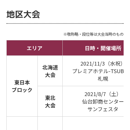
入門講座・
インタビュー
地区大会
Facebook
Tweet
LINE
※敬称略・段位等は大会当時のもの
エリア
日時・開催場所
2021/11/3（水祝）
北海道
プレミアホテル-TSUBAKI
大会
札幌
東日本
ブロック
2021/8/7（土）
東北
仙台卸商センター
大会
サンフェスタ