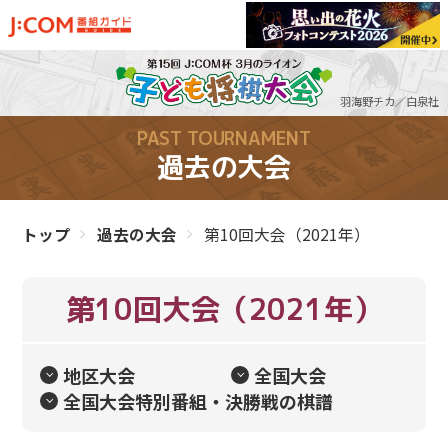
トップ
羽海野チカ／白泉社
PAST TOURNAMENT
子ども将棋大会
について
過去の大会
大会日程・
参加申込
トップ
過去の大会
第10回大会（2021年）
大会結果速報
第10回大会
（2021年）
過去の大会
地区大会
全国大会
全国大会特別番組・決勝戦の棋譜
将棋の駒 性格診断