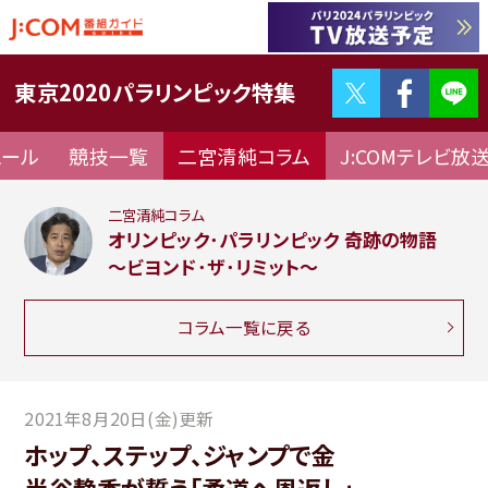
Twitter
F
東京2020パラリンピック特集
ュール
競技一覧
二宮清純コラム
J:COMテレビ放
二宮清純コラム
オリンピック･パラリンピック 奇跡の物語
～ビヨンド･ザ･リミット～
コラム一覧に戻る
2021年8月20日(金)更新
ホップ、ステップ、ジャンプで金
半谷静香が誓う「柔道へ恩返し」