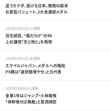
追うカナダ、逃げる日本。無情の結末
お家芸パシュート、2大会連続メダル
2022年2月15日(火)更新
羽生結弦、“傷だらけ”の4A
上杉謙信「天と地と」を再現
2022年2月11日(金)更新
スマイルジャパン、メダルへの階段
PS戦は「選択肢増やせ」と元代表
2022年2月8日(火)更新
金第1号はジャンプ・小林陵侑
「体幹増せば無敵」と葛西師匠