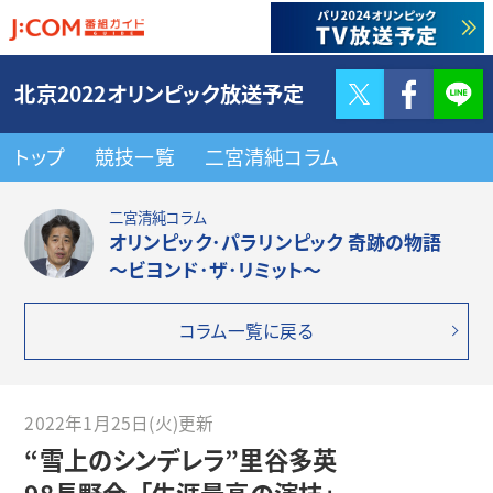
Twitter
F
北京2022オリンピック放送予定
トップ
競技一覧
二宮清純コラム
二宮清純コラム
オリンピック･パラリンピック 奇跡の物語
～ビヨンド･ザ･リミット～
コラム一覧に戻る
2022年1月25日(火)更新
“雪上のシンデレラ”里谷多英