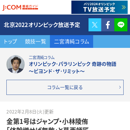
Twitter
F
北京2022オリンピック放送予定
トップ
競技一覧
二宮清純コラム
二宮清純コラム
オリンピック･パラリンピック 奇跡の物語
～ビヨンド･ザ･リミット～
コラム一覧に戻る
2022年2月8日(火)更新
金第1号はジャンプ・小林陵侑