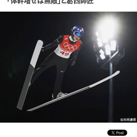
「体幹増せば無敵」と葛西師匠