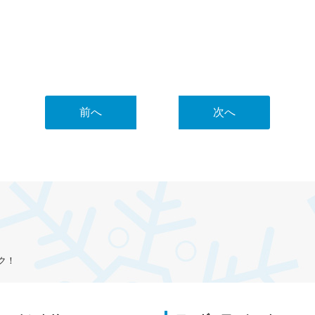
前へ
次へ
ク！