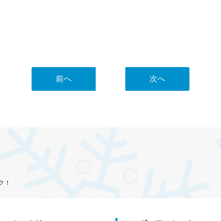
前へ
次へ
ク！