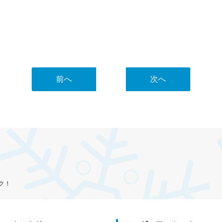
前へ
次へ
ク！