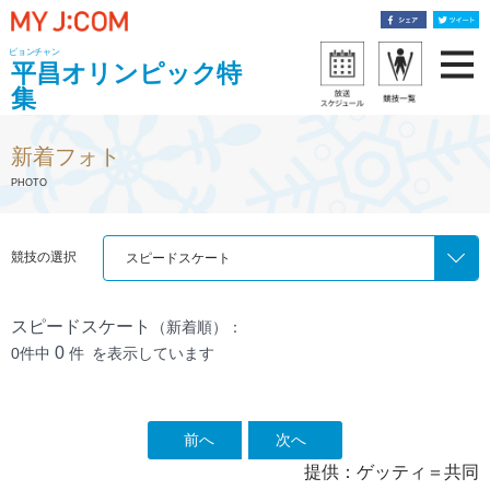
ピョンチャン
平昌オリンピック特
集
新着フォト
PHOTO
競技の選択
スピードスケート
スピードスケート
（新着順）：
0
0件中
件
を表示しています
前へ
次へ
提供：ゲッティ＝共同