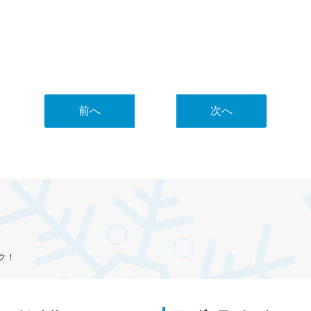
前へ
次へ
ク！