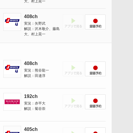
大、村上晃一
408ch
アプリでみる
録画予約
実況：矢野武
解説：沢木敬介、藤島
大、村上晃一
408ch
アプリでみる
録画予約
実況：熊谷龍一
解説：田邉淳
192ch
アプリでみる
録画予約
実況：赤平大
解説：菊谷崇
405ch
アプリでみる
録画予約