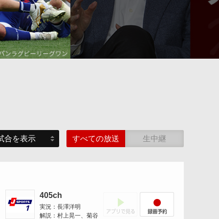
すべての放送
生中継
405ch
アプリでみる
録画予約
実況：長澤洋明
解説：村上晃一、菊谷