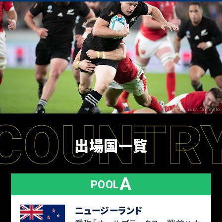
Photo by Yuuri Tanimoto
COUNTR
出場国一覧
A
POOL
ニュージーランド