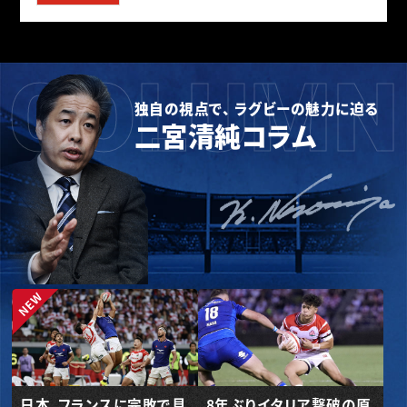
COLUMN
独自の視点で、 ラグビーの魅力に迫る
二宮清純コラム
日本、フランスに完敗で見
8年ぶりイタリア撃破の原