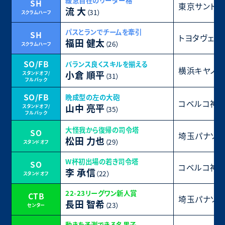
緩急自在のリーダー格
SH
東京サントリ
流 大
（31）
スクラムハーフ
パスとランでチームを牽引
SH
トヨタヴェル
福田 健太
（26）
スクラムハーフ
SO/FB
バランス良くスキルを揃える
横浜キヤノン
小倉 順平
スタンドオフ/
（31）
フルバック
SO/FB
晩成型の左の大砲
コベルコ神戸
山中 亮平
スタンドオフ/
（35）
フルバック
大怪我から復帰の司令塔
SO
埼玉パナソニ
松田 力也
（29）
スタンドオフ
W杯初出場の若き司令塔
SO
コベルコ神戸
李 承信
（22）
スタンドオフ
22-23リーグワン新人賞
CTB
埼玉パナソニ
長田 智希
（23）
センター
動きを予測できる名黒子