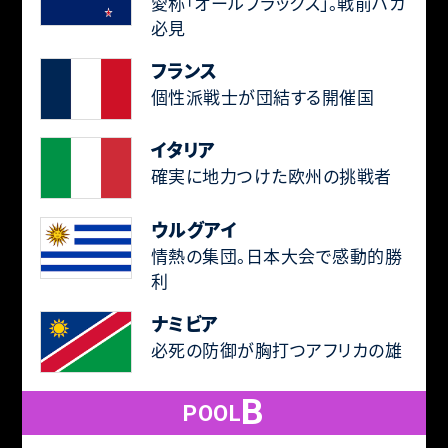
愛称「オールブラックス」。戦前ハカ
必見
フランス
個性派戦士が団結する開催国
イタリア
確実に地力つけた欧州の挑戦者
ウルグアイ
情熱の集団。日本大会で感動的勝
利
ナミビア
必死の防御が胸打つアフリカの雄
B
POOL