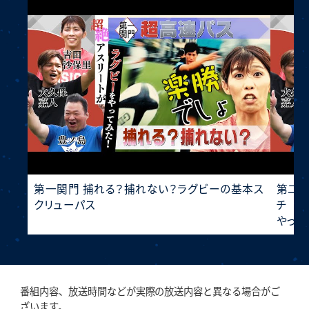
第一関門 捕れる？捕れない？ラグビーの基本ス
第二関
クリューパス
チ そ
やって
番組内容、放送時間などが実際の放送内容と異なる場合がご
ざいます。