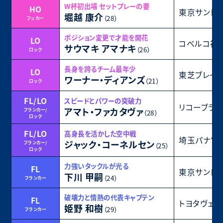
W杯初出場 セットプレーの要
HO
東京サント
堀越 康介
（28）
フッカー
ポジション変更で才能を開花
LO
コベルコ神
サウマキ アマナキ
（26）
ロック
長身を誇るチーム最年少
LO
東芝ブレイ
ワーナー・ディアンズ
（21）
ロック
FL/LO
スピードとパワーの突破力
リコーブラ
アマト・ファカタヴァ
フランカー/
（28）
ロック
FL/LO
高身長を活かした空中戦
埼玉パナソ
ジャック・コーネルセン
フランカー/
（25）
ロック
力強いタックルが光る
FL
東京サント
下川 甲嗣
（24）
フランカー
破壊力と情熱の代表キャプテン
FL
トヨタヴェル
姫野 和樹
（29）
フランカー