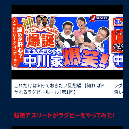
これだけは知っておきたい反則編！【知ればド
ラグビ
ヤれるラグビールール！第1回】
深い！
超絶アスリートがラグビーをやってみた！