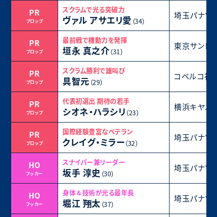
スクラムで光る突破力
PR
埼玉パナソ
ヴァル アサエリ愛
（34）
プロップ
最前戦で機動力を発揮
PR
東京サント
垣永 真之介
（31）
プロップ
スクラム勝利で雄叫び
PR
コベルコ神
具智元
（29）
プロップ
代表初選出 期待の若手
PR
横浜キヤノ
シオネ・ハラシリ
（23）
プロップ
国際経験豊富なベテラン
PR
埼玉パナソ
クレイグ・ミラー
（32）
プロップ
スナイパー兼リーダー
HO
埼玉パナソ
坂手 淳史
（30）
フッカー
身体＆技術が光る最年長
HO
埼玉パナソ
堀江 翔太
（37）
フッカー