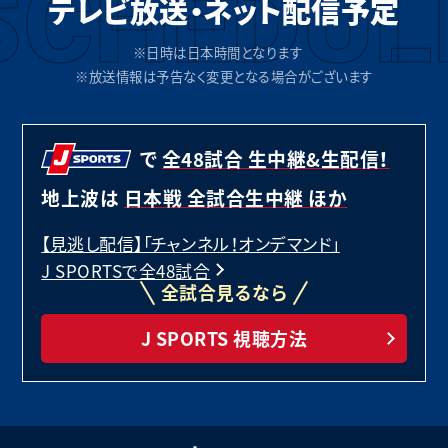
SCHEDUL
テレビ放送・ネット配信
予定
※日時は日本時間となります
※放送情報は予告なく変更となる場合がございます
で
全48試合 生中継&生配信！
地上波は
日本戦 全試合生中継 ほか
【見逃し配信】「チャンネル！オンデマンド」
J SPORTSで全48試合
全試合見るなら
J SPORTS 視聴方法