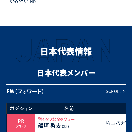
J SPORTS 1 HD
JAPAN
日本代表情報
日本代表メンバー
FW（フォワード）
SCROLL
ポジション
名前
賢くタフなタックラー
PR
埼玉パナソ
稲垣 啓太
（33）
プロップ