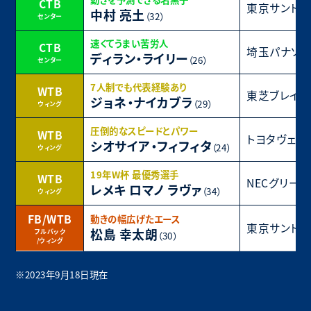
CTB
東京サントリ
中村 亮土
（32）
センター
速くてうまい苦労人
CTB
埼玉パナソニ
ディラン・ライリー
（26）
センター
7人制でも代表経験あり
WTB
東芝ブレイ
ジョネ・ナイカブラ
（29）
ウィング
圧倒的なスピードとパワー
WTB
トヨタヴェル
シオサイア・フィフィタ
（24）
ウィング
19年W杯 最優秀選手
WTB
NECグリー
レメキ ロマノ ラヴァ
（34）
ウィング
FB/WTB
動きの幅広げたエース
東京サントリ
松島 幸太朗
フルバック
（30）
/ウィング
※2023年9月18日現在