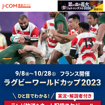
Photo by Yuuri Tanimoto
A
B
POOL
POOL
テレビ放送・配信予定
ニュージーランド
南アフリカ
日本代表情報
フランス
アイルランド
出場国一覧
イタリア
スコットランド
フランス開催
9/8
10/28
㊎～
㊏
ウルグアイ
トンガ
Tweet
Facebook
ナミビア
ルーマニア
C
D
POOL
POOL
ひと目でわかる!
実況・解説者付き