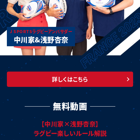
J SPORTSラグビーアンバサダー
中川家&浅野杏奈
詳しくはこちら
無料動画
【中川家×浅野杏奈】
ラグビー楽しいルール解説