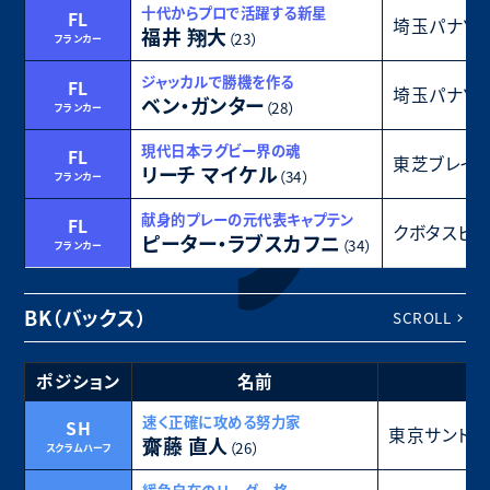
十代からプロで活躍する新星
FL
埼玉パナソ
福井 翔大
（23）
フランカー
ジャッカルで勝機を作る
FL
埼玉パナソ
ベン・ガンター
（28）
フランカー
現代日本ラグビー界の魂
FL
東芝ブレイ
リーチ マイケル
（34）
フランカー
献身的プレーの元代表キャプテン
FL
クボタスピ
ピーター・ラブスカフニ
（34）
フランカー
BK（バックス）
SCROLL
ポジション
名前
所
速く正確に攻める努力家
SH
東京サントリ
齋藤 直人
（26）
スクラムハーフ