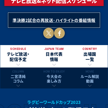
テレビ放送&ネット配信スケジュール
ウェールズ
イングランド
オーストラリア
日本
準決勝2試合の再放送･ハイライトの番組情報
フィジー
アルゼンチン
Tweet
Facebook
ジョージア
サモア
SCHEDULE
JAPAN TEAM
COUNTRY
テレビ放送・
日本代表
出場国
ポルトガル
チリ
配信予定
情報
一覧
COLUMN
HOW TO ENJOY
MOVIE
すべて表示
二宮清純
今大会の
ルール解説
コラム
楽しみ方
動画
ラグビーワールドカップ2023