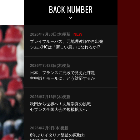
BACK NUMBER
2026年7月30日(木)更新
NEW
ブレイブルーパス、元地理教師で再出発
シムズHCは「新しい風」になれるか!?
2026年7月23日(木)更新
日本、フランスに完敗で見えた課題
空中戦とモールに、どう対応するか
2026年7月16日(木)更新
秋田から世界へ！丸尾崇真の挑戦
セブンズ全国大会の規模拡大へ
2026年7月9日(木)更新
8年ぶりイタリア撃破の原動力