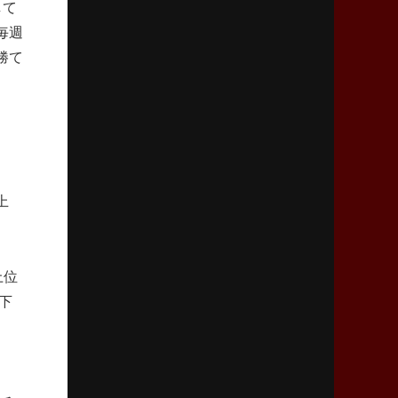
して
2026年4月2日(木)更新
毎週
スピアーズ、王者撃破で再奪首
V奪還で守備の“恩師”に花道を
勝て
2026年3月26日(木)更新
AZ-COM丸和、リーグワンへ参入決定
「フィールド丸ごと計測機器」の斬新性
2026年3月19日(木)更新
上
ワイルドナイツ、土壇場逆転の背景
稲垣啓太「特別なことはやらない」
上位
2026年3月12日(木)更新
下
ダイナボアーズ、“逆輸入SO”三宅駿
「ニュージーランドのフレア（閃き）」
2026年3月5日(木)更新
仏レフリーが見た日本ラグビー