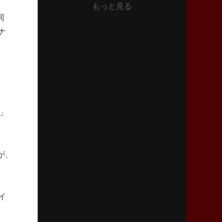
もっと見る
2026年6月4日(木)更新
同
“泣き虫先生”こと山口良治氏死去
「信は力なり」骨太の教育方針
ナ
2026年5月28日(木)更新
東京SG、逆転トライで準決勝へ
明暗分けたBR東京、主将の選択
2026年5月21日(木)更新
」
狭山RG、ライチェル海遥スタッフ入り
女子代表元主将が挑む新たなミッション
が、
2026年5月14日(木)更新
神戸、1位通過の立役者レタリック
リーグワン初、FWの「トライ王」
イ
2026年5月7日(木)更新
「悲運の闘将」宮地克実氏死去