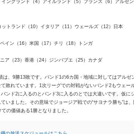
）イングランド（4）アイルランド（5）フランス（6）アルゼ
ットランド（10）イタリア（11）ウェールズ（12）日本
ペイン（16）米国（17）チリ（18）トンガ
マニア（23）香港（24）ジンバブエ（25）カナダ
は、9勝13敗です。バンド1の6カ国・地域に対してはアルゼ
全て敗れています。1次リーグでの対戦がないバンド2もウェー
、バンド2に入るのとバンド3に入るのとでは大違いです。仮に
ていました。その意味でジョージア戦での“サヨナラ勝ち”は、
けての価値ある1勝となりました。
中継の放送スケジュールはこちら