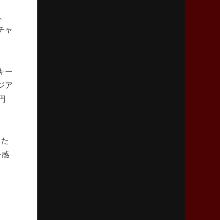
熱血指導で埼玉WKの基礎築く
、
チャ
2026年4月30日(木)更新
BR東京、「ユニバーサルデー」の意義
「特別からノーマルへ」が最終ゴール
キー
2026年4月23日(木)更新
ジア
元代表ラピース、今季限りで引退
円
「クボタは10年いた自分のホーム」
2026年4月16日(木)更新
した
BL東京「強化拠点」を「共有財産」に
新クラブハウスは「皆に開かれた空間」
を感
2026年4月9日(木)更新
スティーラーズ、名門復活の足音
指揮官求める「ディフェンスの質」