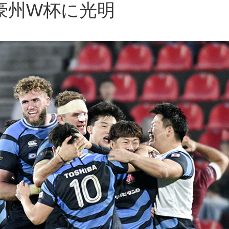
豪州W杯に光明