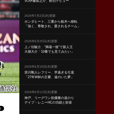
SO伊藤龍之介、鮮烈デビュー
2026年7月2日(木)更新
ホンダヒート、三重から栃木へ移転
「強く、尊敬され、愛されるチーム」
2026年6月25日(木)更新
上ノ坊駿介、“満場一致”で新人王
大畑大介「10番でも見てみたい」
2026年6月18日(木)更新
滑川剛人レフリー、早過ぎる引退
「27年W杯の主審、遠のいた夢」
2026年6月11日(木)更新
神戸、リーグワン初優勝の道のり
デイブ・レニーHCの功績と財産