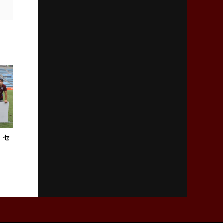
2026年1月29日(木)更新
日本協会、35年W杯招致に立候補
「ノーサイドスピリット」前面に
2026年1月22日(木)更新
首位スピアーズ、充実の攻撃力
「湧き出る」パスでトライ量産
2026年1月15日(木)更新
明大「凡事徹底」で早大破り7年ぶりV
平翔太主将「スキのないチームに成長」
。セ
2026年1月8日(木)更新
スピアーズ牽引するスティーブンソン
ルディケ「15番はゲームドライバー」
2025年12月25日(木)更新
相模原DB、「最後5分」をしのぎ切る