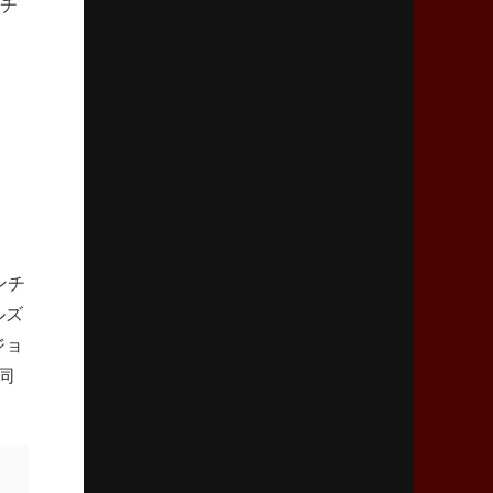
ンチ
｢ディシプリンがありクリーン｣
2026年2月26日(木)更新
ブラックラムズ、反則減で上位伺う
「ラフ」から「タフ」への意識改革
2026年2月19日(木)更新
37年女子W杯招致への課題と期待
「目標は聖地・秩父宮を満員に」
ンチ
2026年2月12日(木)更新
ルズ
ワイルドナイツ、無傷の開幕7連勝
「全然前に進まない」青い壁の底力
ジョ
同
2026年2月5日(木)更新
27年豪州W杯、1次リーグは全て中5日
「フランスは中6日で日本戦」の占い方