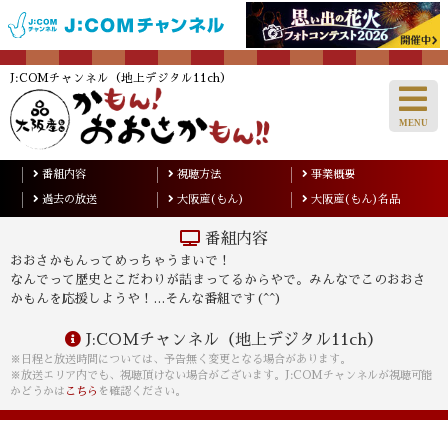
J:COMチャンネル（地上デジタル11ch）
番組内容
視聴方法
事業概要
過去の放送
大阪産(もん)
大阪産(もん)名品
番組内容
おおさかもんってめっちゃうまいで！
なんでって歴史とこだわりが詰まってるからやで。みんなでこのおおさ
かもんを応援しようや！…そんな番組です(^^)
J:COMチャンネル（地上デジタル11ch）
※日程と放送時間については、予告無く変更となる場合があります。
※放送エリア内でも、視聴頂けない場合がございます。J:COMチャンネルが視聴可能
かどうかは
こちら
を確認ください。