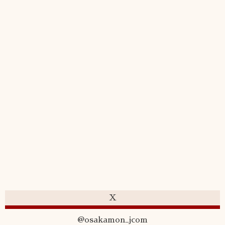
X
@osakamon_jcom