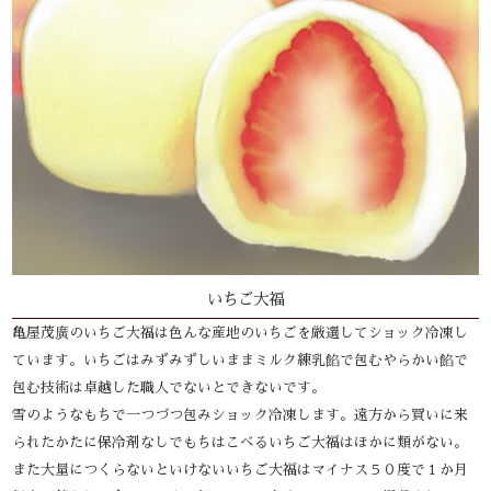
いちご大福
亀屋茂廣のいちご大福は色んな産地のいちごを厳選してショック冷凍し
ています。いちごはみずみずしいままミルク練乳餡で包むやらかい餡で
包む技術は卓越した職人でないとできないです。
雪のようなもちで一つづつ包みショック冷凍します。遠方から買いに来
られたかたに保冷剤なしでもちはこべるいちご大福はほかに類がない。
また大量につくらないといけないいちご大福はマイナス５０度で１か月