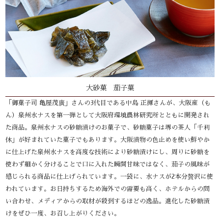
大砂菓 茄子菓
「御菓子司 亀屋茂廣」さんの3代目である中島 正揮さんが、大阪産（も
ん）泉州水ナスを第一弾として大阪府環境農林研究所とともに開発され
た商品。泉州水ナスの砂糖漬けのお菓子で、砂糖菓子は堺の茶人「千利
休」が好まれていた菓子でもあります。大阪漬物の色止めを使い鮮やか
に仕上げた泉州水ナスを高度な技術により砂糖漬けにし、周りに砂糖を
使わず細かく分けることで口に入れた瞬間甘味ではなく、茄子の風味が
感じられる商品に仕上げられています。一袋に、水ナスが2本分贅沢に使
われています。お日持ちするため海外での需要も高く、ホテルからの問
い合わせ、メディアからの取材が殺到するほどの逸品。進化した砂糖漬
けをぜひ一度、お召し上がりください。