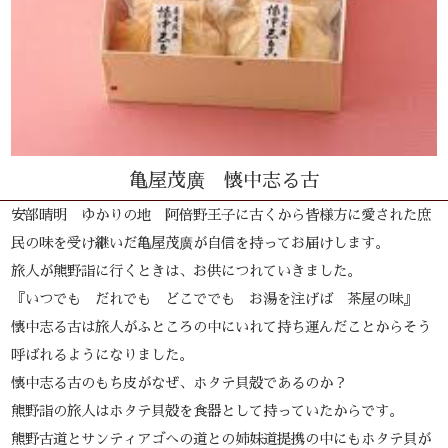
亀屋茂廣 懐中志る古
安部晴明 ゆかりの地 阿倍野王子に古くから皆様方に愛された庶
民の味を受け継いだ亀屋茂廣が自信を持ってお届けします。
旅人が熊野詣に行くときは、お供につれていきました。
『いつでも だれでも どこででも お湯を注げば 茶屋の味』
懐中志る古は旅人がふところの中にいれて持ち運んだことからそう
呼ばれるようになりました。
懐中志る古のもち皮がなぜ、ホタテ貝殻であるのか？
熊野詣の旅人はホタテ貝殻を食器として持っていたからです。
熊野古道とサンティアゴへの道との姉妹道提携の中にもホタテ貝が