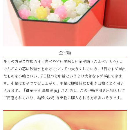
金平糖
多くの方がご存知の甘く食べやすい美味しい金平糖（こんぺいとう）。
でんぷんの芯に砂糖水をかけて少しずつ大きくしていき、3日でトゲが出
たものを小輪といい、7日経つと中輪というより大きなトゲが出てきま
す。小輪はおやつで召し上がり、中輪は贈答品など引き出物によく用い
られます。「御菓子司 亀屋茂廣」さんでは、この中輪を引き出物として
ご用意されており、結婚式の引き出物に購入される方が多いそうです。