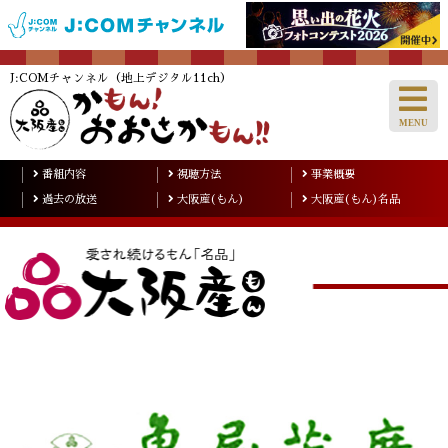
J:COMチャンネル（地上デジタル11ch）
番組内容
視聴方法
事業概要
過去の放送
大阪産(もん)
大阪産(もん)名品