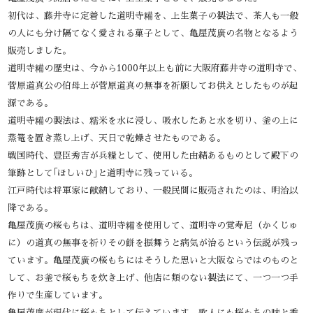
初代は、藤井寺に定着した道明寺糒を、上生菓子の製法で、茶人も一般
の人にも分け隔てなく愛される菓子として、亀屋茂廣の名物となるよう
販売しました。
道明寺糒の歴史は、今から1000年以上も前に大阪府藤井寺の道明寺で、
菅原道真公の伯母上が菅原道真の無事を祈願してお供えとしたものが起
源である。
道明寺糒の製法は、糯米を水に浸し、吸水したあと水を切り、釜の上に
蒸篭を置き蒸し上げ、天日で乾燥させたものである。
戦国時代、豊臣秀吉が兵糧として、使用した由緒あるものとして殿下の
筆跡として｢ほしいひ｣と道明寺に残っている。
江戸時代は将軍家に献納しており、一般民間に販売されたのは、明治以
降である。
亀屋茂廣の桜もちは、道明寺糒を使用して、道明寺の覚寿尼（かくじゅ
に）の道真の無事を祈りその餅を振舞うと病気が治るという伝説が残っ
ています。亀屋茂廣の桜もちにはそうした思いと大阪ならではのものと
して、お釜で桜もちを炊き上げ、他店に類のない製法にて、一つ一つ手
作りで生産しています。
亀屋茂廣が現代に桜もちとして伝えています。歌人にも桜もちの味と香