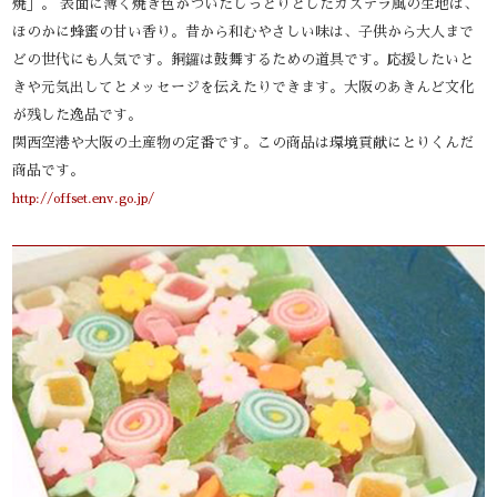
焼」。 表面に薄く焼き色がついたしっとりとしたカステラ風の生地は、
ほのかに蜂蜜の甘い香り。昔から和むやさしい味は、子供から大人まで
どの世代にも人気です。銅鑼は鼓舞するための道具です。応援したいと
きや元気出してとメッセージを伝えたりできます。大阪のあきんど文化
が残した逸品です。
関西空港や大阪の土産物の定番です。この商品は環境貢献にとりくんだ
商品です。
http://offset.env.go.jp/