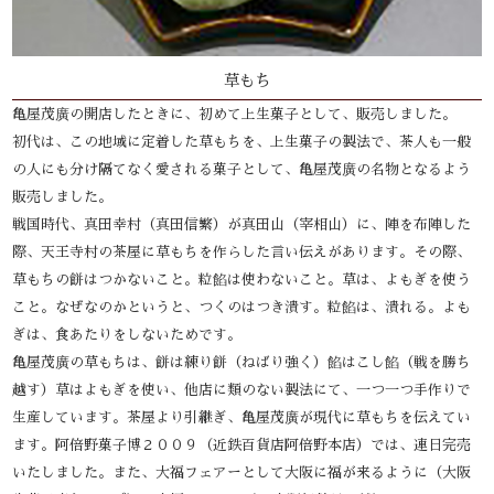
草もち
亀屋茂廣の開店したときに、初めて上生菓子として、販売しました。
初代は、この地域に定着した草もちを、上生菓子の製法で、茶人も一般
の人にも分け隔てなく愛される菓子として、亀屋茂廣の名物となるよう
販売しました。
戦国時代、真田幸村（真田信繁）が真田山（宰相山）に、陣を布陣した
際、天王寺村の茶屋に草もちを作らした言い伝えがあります。その際、
草もちの餅はつかないこと。粒餡は使わないこと。草は、よもぎを使う
こと。なぜなのかというと、つくのはつき潰す。粒餡は、潰れる。よも
ぎは、食あたりをしないためです。
亀屋茂廣の草もちは、餅は練り餅（ねばり強く）餡はこし餡（戦を勝ち
越す）草はよもぎを使い、他店に類のない製法にて、一つ一つ手作りで
生産しています。茶屋より引継ぎ、亀屋茂廣が現代に草もちを伝えてい
ます。阿倍野菓子博２００９（近鉄百貨店阿倍野本店）では、連日完売
いたしました。また、大福フェアーとして大阪に福が来るように（大阪