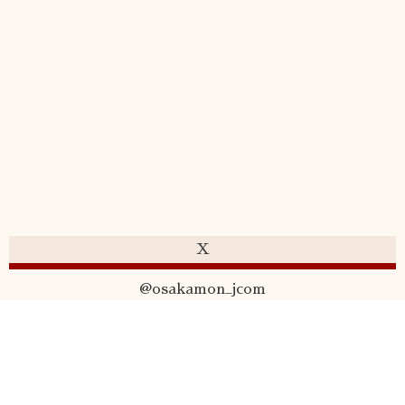
X
@osakamon_jcom