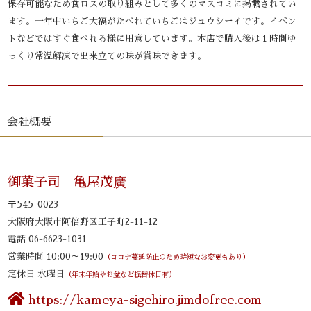
保存可能なため食ロスの取り組みとして多くのマスコミに掲載されてい
ます。一年中いちご大福がたべれていちごはジュウシーイです。イベン
トなどではすぐ食べれる様に用意しています。本店で購入後は１時間ゆ
っくり常温解凍で出来立ての味が賞味できます。
会社概要
御菓子司 亀屋茂廣
〒545-0023
大阪府大阪市阿倍野区王子町2-11-12
電話 06-6623-1031
営業時間 10:00～19:00
（コロナ蔓延防止のため時短なお変更もあり）
定休日 水曜日
（年末年始やお盆など振替休日有）
https://kameya-sigehiro.jimdofree.com