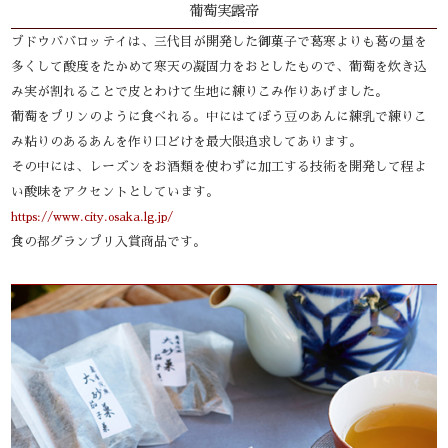
葡萄実露帝
ブドウババロッテイは、三代目が開発した御菓子で葛寒よりも葛の量を
多くして酸度をたかめて寒天の凝固力をおとしたもので、葡萄を炊き込
み実が割れることで皮とわけて生地に練りこみ作りあげました。
葡萄をプリンのように食べれる。中にはてぼう豆のあんに練乳で練りこ
み粘りのあるあんを作り口どけを最大限追求してあります。
その中には、レーズンをお酒類を使わずに加工する技術を開発して程よ
い酸味をアクセントとしています。
https://www.city.osaka.lg.jp/
食の都グランプリ入賞商品です。