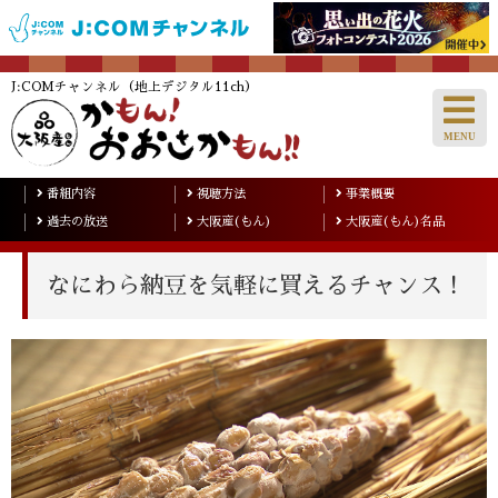
J:COMチャンネル（地上デジタル11ch）
番組内容
視聴方法
事業概要
過去の放送
大阪産(もん)
大阪産(もん)名品
なにわら納豆を気軽に買えるチャンス！