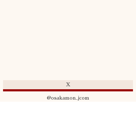
X
@osakamon_jcom