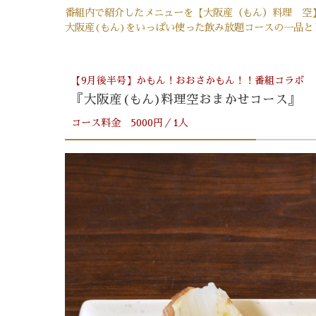
番組内で紹介したメニューを【大阪産（もん）料理 空
大阪産(もん)をいっぱい使った飲み放題コースの一品と
【9月後半号】かもん！おおさかもん！！番組コラボ
『大阪産(もん)料理空おまかせコース』
コース料金 5000円／1人