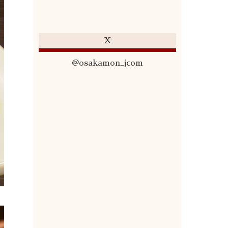
X
@osakamon_jcom