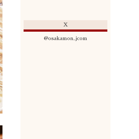
X
@osakamon_jcom