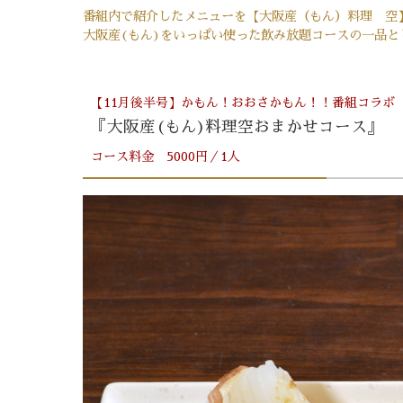
番組内で紹介したメニューを【大阪産（もん）料理 空
大阪産(もん)をいっぱい使った飲み放題コースの一品と
【11月後半号】かもん！おおさかもん！！番組コラボ
『大阪産(もん)料理空おまかせコース』
コース料金 5000円／1人