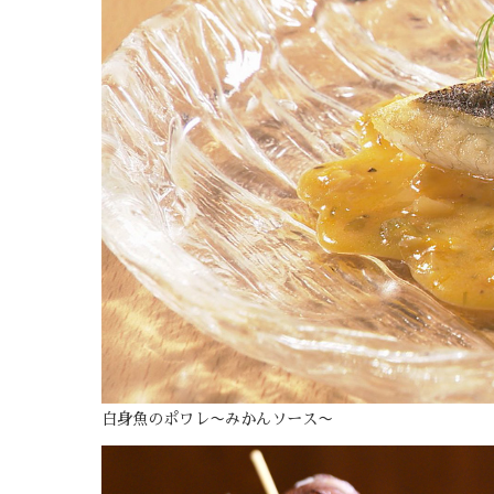
白身魚のポワレ〜みかんソース〜