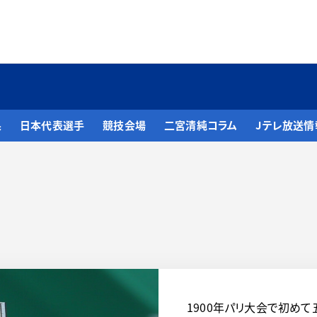
果
日本代表選手
競技会場
二宮清純コラム
Jテレ放送情
1900年パリ大会で初めて