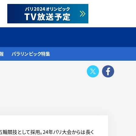
報
パラリンピック特集
Twitter
Face
五輪競技として採用。24年パリ大会からは長く