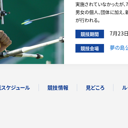
実施されていなかったが、
男女の個人、団体に加え、
が行われる。
7月23
競技期間
夢の島
競技会場
送スケジュール
競技情報
見どころ
ル