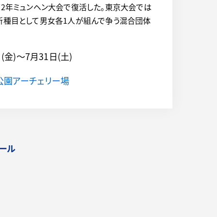
72年ミュンヘン大会で復活した。東京大会では
新種目として男女各1人が組んで争う混合団体
日(金)～
7月31日(土)
公園アーチェリー場
ール