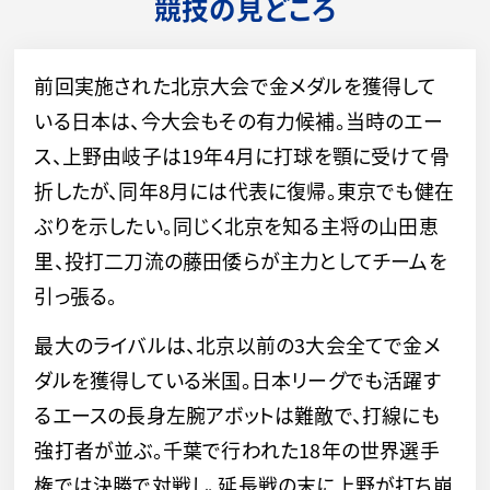
競技の見どころ
前回実施された北京大会で金メダルを獲得して
いる日本は、今大会もその有力候補。当時のエー
ス、上野由岐子は19年4月に打球を顎に受けて骨
折したが、同年8月には代表に復帰。東京でも健在
ぶりを示したい。同じく北京を知る主将の山田恵
里、投打二刀流の藤田倭らが主力としてチームを
引っ張る。
最大のライバルは、北京以前の3大会全てで金メ
ダルを獲得している米国。日本リーグでも活躍す
るエースの長身左腕アボットは難敵で、打線にも
強打者が並ぶ。千葉で行われた18年の世界選手
権では決勝で対戦し、延長戦の末に上野が打ち崩