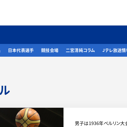
果
日本代表選手
競技会場
二宮清純コラム
Jテレ放送情
ル
男子は1936年ベルリン大