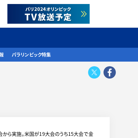
報
パラリンピック特集
Twitter
Face
会から実施。米国が19大会のうち15大会で金