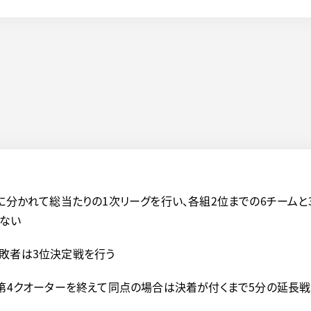
組に分かれて総当たりの1次リーグを行い、各組2位までの6チームと
れない
敗者は3位決定戦を行う
。第4クオーターを終えて同点の場合は決着が付くまで5分の延長