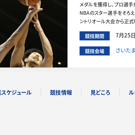
メダルを獲得し、プロ選手
NBAのスター選手をそろえ
ントリオール大会から正式
7月25
競技期間
さいた
競技会場
送スケジュール
競技情報
見どころ
ル