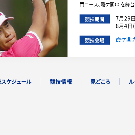
門コース、霞ケ関CCを舞
7月29
競技期間
8月4日
霞ケ関
競技会場
送スケジュール
競技情報
見どころ
ル