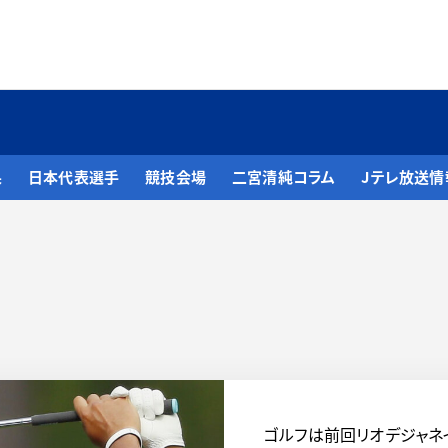
果
日本代表選手
競技会場
二宮清純コラム
Jテレ放送情
ゴルフは前回リオデジャネ