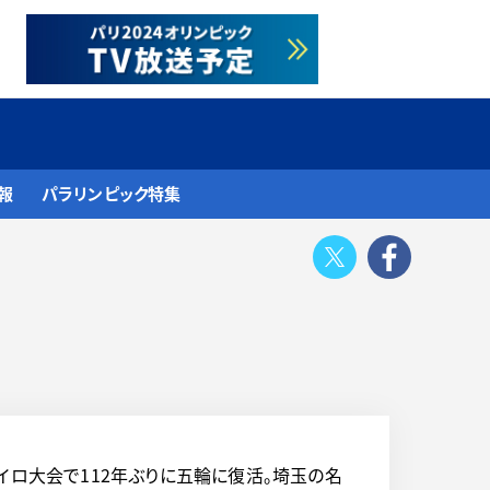
報
パラリンピック特集
Twitter
Face
イロ大会で112年ぶりに五輪に復活。埼玉の名